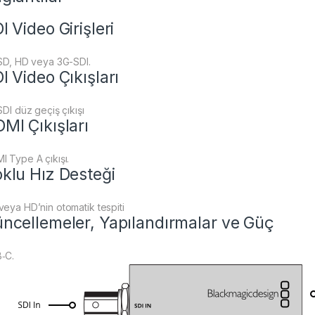
I Video Girişleri
 SD, HD veya 3G-SDI.
I Video Çıkışları
SDI düz geçiş çıkışı
MI Çıkışları
I Type A çıkışı.
klu Hız Desteği
veya HD’nin otomatik tespiti
ncellemeler, Yapılandırmalar ve Güç
‑C.