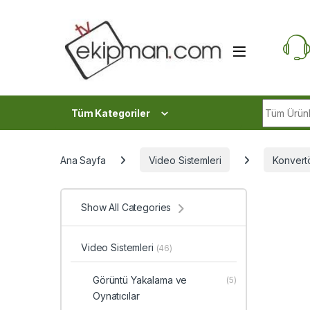
Skip to navigation
Skip to content
Search fo
Tüm Kategoriler
Ana Sayfa
Video Sistemleri
Konvertö
Show All Categories
Video Sistemleri
(46)
Görüntü Yakalama ve
(5)
Oynatıcılar