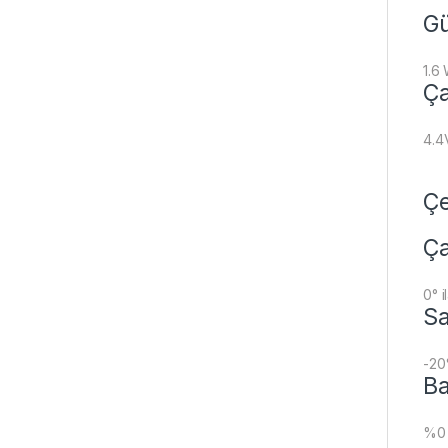
Gü
1.6
Ça
4.4
Çe
Ça
0° i
Sa
-20°
Ba
%0 