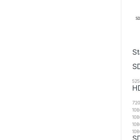
St
SD
525
HD
720
108
108
108
108
SD