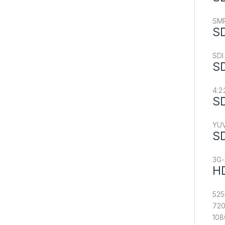
SMP
SD
SDI 
SD
4:2:
SD
YU
SD
3G-
HD
525
720
108