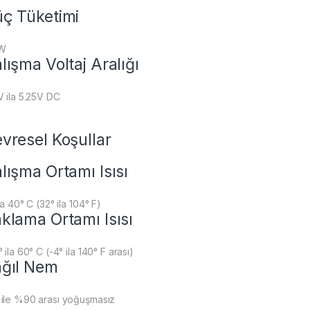
ç Tüketimi
 W
lışma Voltaj Aralığı
V ila 5.25V DC
vresel Koşullar
lışma Ortamı Isısı
la 40° C (32° ila 104° F)
klama Ortamı Isısı
 ila 60° C (-4° ila 140° F arası)
ğıl Nem
ile %90 arası yoğuşmasız