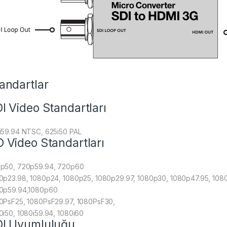
andartlar
I Video Standartları
i59.94 NTSC, 625i50 PAL
 Video Standartları
p50, 720p59.94, 720p60
0p23.98, 1080p24, 1080p25, 1080p29.97, 1080p30, 1080p47.95, 108
0p59.94,1080p60
0PsF25, 1080PsF29.97, 1080PsF30,
0i50, 1080i59.94, 1080i60
I Uyumluluğu