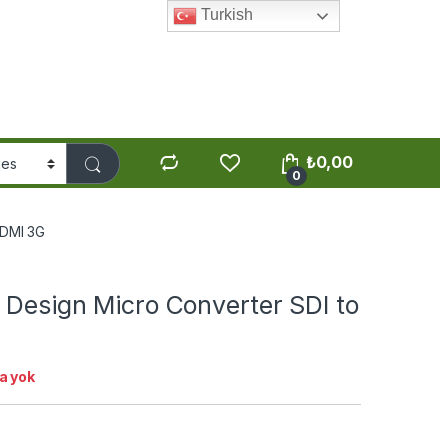
Turkish
₺
0,00
0
HDMI 3G
 Design Micro Converter SDI to
a yok