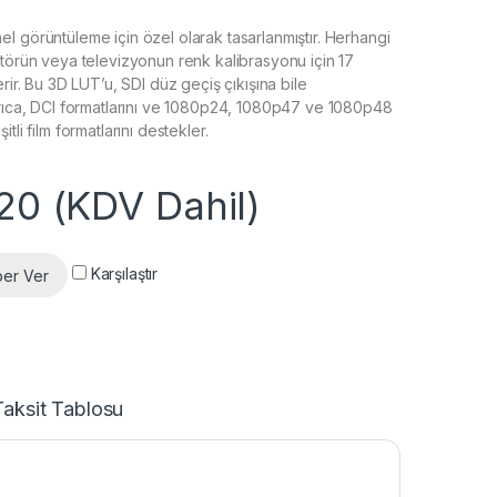
l görüntüleme için özel olarak tasarlanmıştır. Herhangi
ktörün veya televizyonun renk kalibrasyonu için 17
erir. Bu 3D LUT’u, SDI düz geçiş çıkışına bile
yrıca, DCI formatlarını ve 1080p24, 1080p47 ve 1080p48
tli film formatlarını destekler.
20
(KDV Dahil)
Karşılaştır
ber Ver
Taksit Tablosu