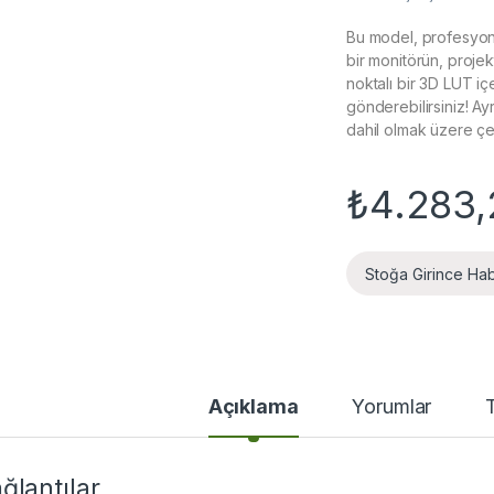
Bu model, profesyone
bir monitörün, proje
noktalı bir 3D LUT iç
gönderebilirsiniz! A
dahil olmak üzere çeşi
₺
4.283,
Stoğa Girince Ha
Açıklama
Yorumlar
ğlantılar