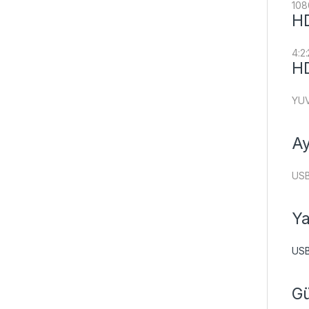
108
HD
4:2:
HD
YU
Ay
USB
Ya
USB
Gü