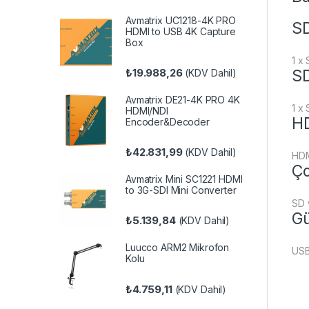
Avmatrix UC1218-4K PRO
SD
HDMI to USB 4K Capture
Box
1 x
₺
19.988,26
SD
(KDV Dahil)
Avmatrix DE21-4K PRO 4K
1 x 
HDMI/NDI
HD
Encoder&Decoder
₺
42.831,99
(KDV Dahil)
HDM
Ço
Avmatrix Mini SC1221 HDMI
to 3G-SDI Mini Converter
SD 
Gü
₺
5.139,84
(KDV Dahil)
Luucco ARM2 Mikrofon
USB
Kolu
₺
4.759,11
(KDV Dahil)