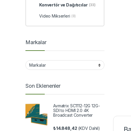
Konvertör ve Dağıtıcılar
(33)
Video Mikserleri
(8)
Markalar
Son Eklenenler
Avmatrix SC1112-12G 12G-
SDI to HDMI 2.0 4K
Broadcast Converter
₺
14.848,42
Ba
(KDV Dahil)