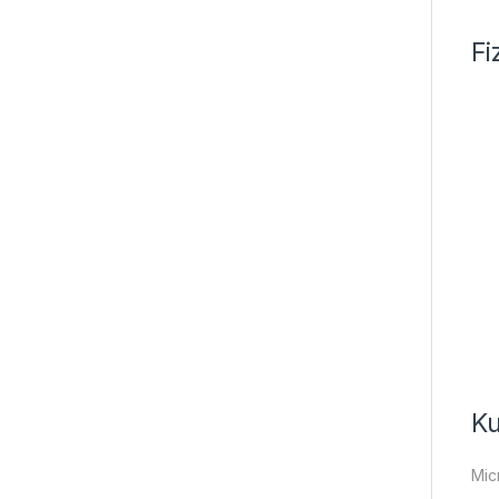
Fi
Ku
Mic