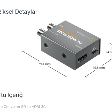
ziksel Detaylar
tu İçeriği
ro Converter SDI to HDMI 3G