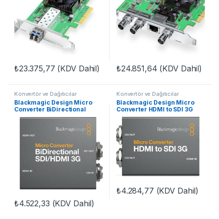
₺
23.375,77
(KDV Dahil)
₺
24.851,64
(KDV Dahil)
Konvertör ve Dağıtıcılar
Konvertör ve Dağıtıcılar
Blackmagic Design Micro
Blackmagic Design Micro
Converter BiDirectional
Converter HDMI to SDI 3G
SDI/HDMI 3G
₺
4.284,77
(KDV Dahil)
₺
4.522,33
(KDV Dahil)