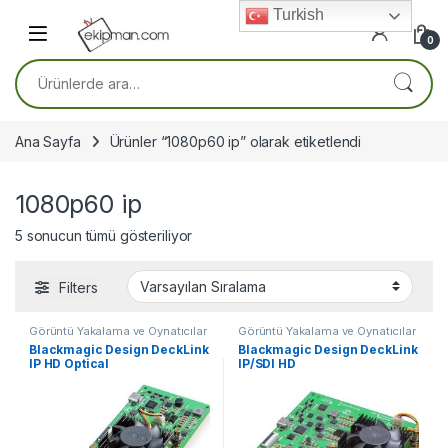
Skip to navigation
Skip to content
Turkish
0
Ara:
Ana Sayfa
Ürünler “1080p60 ip” olarak etiketlendi
1080p60 ip
5 sonucun tümü gösteriliyor
Filters
Görüntü Yakalama ve Oynatıcılar
Görüntü Yakalama ve Oynatıcılar
Blackmagic Design DeckLink
Blackmagic Design DeckLink
IP HD Optical
IP/SDI HD