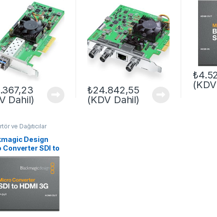
3G
₺
4.5
(KDV 
.367,23
₺
24.842,55
V Dahil)
(KDV Dahil)
tör ve Dağıtıcılar
kmagic Design
 Converter SDI to
 3G