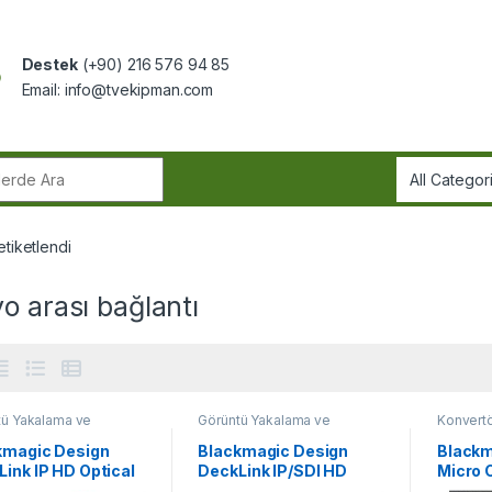
Destek
(+90) 216 576 94 85
Email:
info@tvekipman.com
r:
etiketlendi
o arası bağlantı
tü Yakalama ve
Görüntü Yakalama ve
Konvertör
cılar
Oynatıcılar
kmagic Design
Blackmagic Design
Blackm
ink IP HD Optical
DeckLink IP/SDI HD
Micro 
BiDire