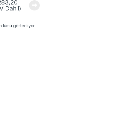
283,20
V Dahil)
 tümü gösteriliyor