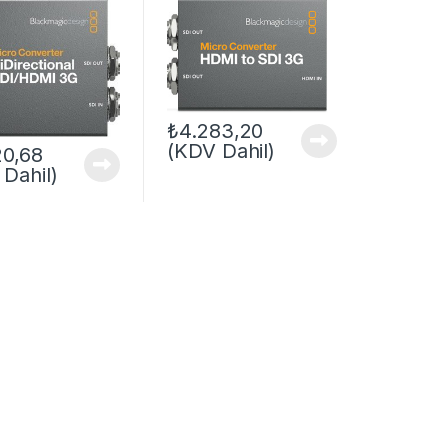
₺
4.283,20
(KDV Dahil)
20,68
Dahil)