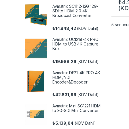
₺
4.
Avmatrix SC1112-12G 12G-
(KD
SDI to HDMI 2.0 4K
Broadcast Converter
5 sonucun
₺
14.848,42
(KDV Dahil)
Avmatrix UC1218-4K PRO
HDMI to USB 4K Capture
Box
₺
19.988,26
(KDV Dahil)
Avmatrix DE21-4K PRO 4K
HDMI/NDI
Encoder&Decoder
₺
42.831,99
(KDV Dahil)
Avmatrix Mini SC1221 HDMI
to 3G-SDI Mini Converter
₺
5.139,84
(KDV Dahil)