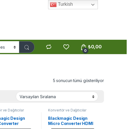
Turkish
₺
0,00
0
5 sonucun tümü gösteriliyor
 ve Dağıtıcılar
Konvertör ve Dağıtıcılar
agic Design
Blackmagic Design
Converter
Micro Converter HDMI
ctional SDI/HDMI
to SDI 3G