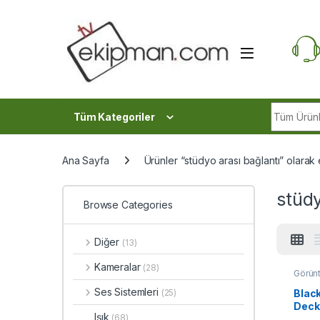
Skip to navigation
Skip to content
Search fo
Tüm Kategoriler
Ana Sayfa
Ürünler “stüdyo arası bağlantı” olarak 
stüdy
Browse Categories
Diğer
(13)
Kameralar
(28)
Görün
Oynatı
Ses Sistemleri
Blac
(25)
DeckL
Işık
(68)