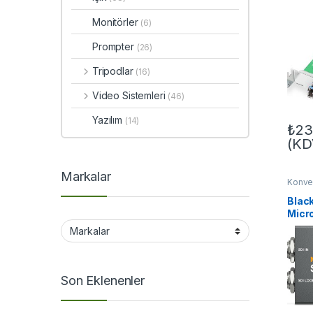
Monitörler
(6)
Prompter
(26)
Tripodlar
(16)
Video Sistemleri
(46)
Yazılım
(14)
₺
23
(KD
Markalar
Konver
Blac
Micro
HDMI
Son Eklenenler