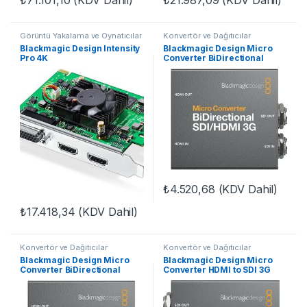
₺
71.101,10
(KDV Dahil)
₺
21.987,09
(KDV Dahil)
Görüntü Yakalama ve Oynatıcılar
Konvertör ve Dağıtıcılar
Blackmagic Design Intensity
Blackmagic Design Micro
Pro 4K
Converter BiDirectional
SDI/HDMI 3G
₺
4.520,68
(KDV Dahil)
₺
17.418,34
(KDV Dahil)
Konvertör ve Dağıtıcılar
Konvertör ve Dağıtıcılar
Blackmagic Design Micro
Blackmagic Design Micro
Converter BiDirectional
Converter HDMI to SDI 3G
SDI/HDMI 3G wPSU