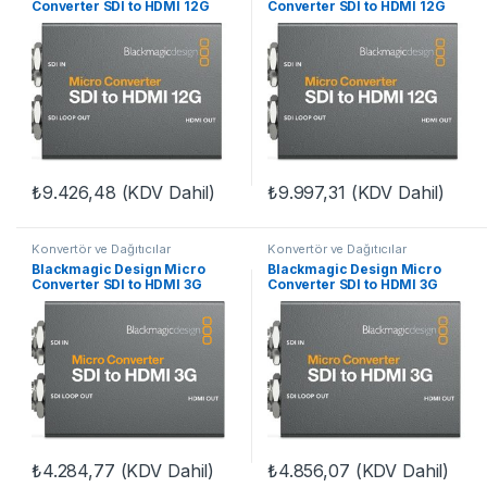
Converter SDI to HDMI 12G
Converter SDI to HDMI 12G
wPSU
₺
9.426,48
(KDV Dahil)
₺
9.997,31
(KDV Dahil)
Konvertör ve Dağıtıcılar
Konvertör ve Dağıtıcılar
Blackmagic Design Micro
Blackmagic Design Micro
Converter SDI to HDMI 3G
Converter SDI to HDMI 3G
wPSU
₺
4.284,77
(KDV Dahil)
₺
4.856,07
(KDV Dahil)