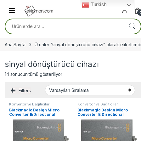
Skip to navigation
Skip to content
Turkish
Ara:
Ana Sayfa
Ürünler “sinyal dönüştürücü cihazı” olarak etiketlend
sinyal dönüştürücü cihazı
14 sonucun tümü gösteriliyor
Filters
Konvertör ve Dağıtıcılar
Konvertör ve Dağıtıcılar
Blackmagic Design Micro
Blackmagic Design Micro
Converter BiDirectional
Converter BiDirectional
SDI/HDMI 3G
SDI/HDMI 3G wPSU