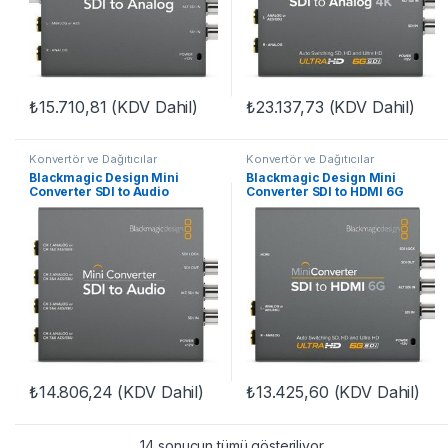
₺
15.710,81
(KDV Dahil)
₺
23.137,73
(KDV Dahil)
Konvertör ve Dağıtıcılar
Konvertör ve Dağıtıcılar
Blackmagic Design Mini
Blackmagic Design Mini
Converter SDI to Audio
Converter SDI to HDMI 6G
₺
14.806,24
(KDV Dahil)
₺
13.425,60
(KDV Dahil)
14 sonucun tümü gösteriliyor