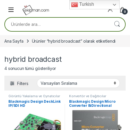
Skip to navigation
Skip to content
Turkish
0
Ara:
Ana Sayfa
Ürünler “hybrid broadcast” olarak etiketlendi
hybrid broadcast
4 sonucun tümü gösteriliyor
Filters
Görüntü Yakalama ve Oynatıcılar
Konvertör ve Dağıtıcılar
Blackmagic Design DeckLink
Blackmagic Design Micro
IP/SDI HD
Converter BiDirectional
SDI/HDMI 3G