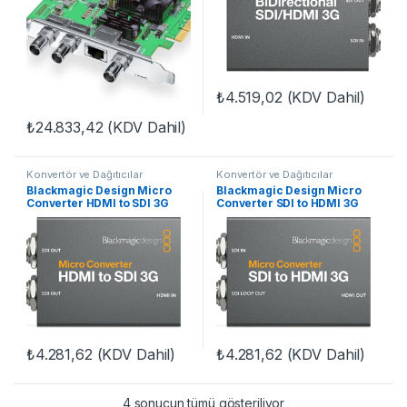
₺
4.519,02
(KDV Dahil)
₺
24.833,42
(KDV Dahil)
Konvertör ve Dağıtıcılar
Konvertör ve Dağıtıcılar
Blackmagic Design Micro
Blackmagic Design Micro
Converter HDMI to SDI 3G
Converter SDI to HDMI 3G
₺
4.281,62
(KDV Dahil)
₺
4.281,62
(KDV Dahil)
4 sonucun tümü gösteriliyor