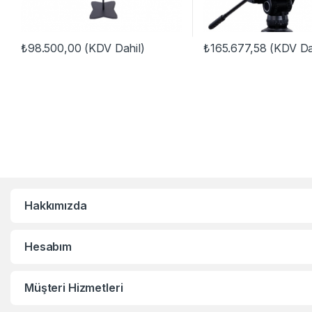
₺
98.500,00
(KDV Dahil)
₺
165.677,58
(KDV Da
Hakkımızda
Hesabım
Müşteri Hizmetleri