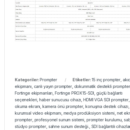
Kategoriler:
Prompter
Etiketler:
15 inç prompter
,
akıc
ekipmanı
,
canlı yayın prompter
,
dokunmatik destekli prompte
Fortinge ekipmanları
,
Fortinge PROX15-SDI
,
güçlü bağlantı
seçenekleri
,
haber sunucusu cihazı
,
HDMI VGA SDI prompter
okuma ekranı
,
kamera önü prompter
,
konuşma destek cihazı
,
kurumsal video ekipmanı
,
medya prodüksiyon sistemi
,
net ekr
prompter
,
profesyonel sunum sistemi
,
prompter kurulumu
,
sab
stüdyo prompter
,
sahne sunum desteği.
,
SDI bağlantılı cihazla