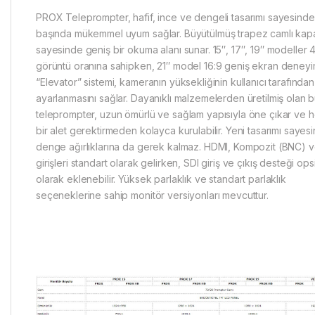
PROX Teleprompter, hafif, ince ve dengeli tasarımı sayesinde
başında mükemmel uyum sağlar. Büyütülmüş trapez camlı kap
sayesinde geniş bir okuma alanı sunar. 15″, 17″, 19″ modeller 4
görüntü oranına sahipken, 21″ model 16:9 geniş ekran deneyim
“Elevator” sistemi, kameranın yüksekliğinin kullanıcı tarafında
ayarlanmasını sağlar. Dayanıklı malzemelerden üretilmiş olan 
teleprompter, uzun ömürlü ve sağlam yapısıyla öne çıkar ve 
bir alet gerektirmeden kolayca kurulabilir. Yeni tasarımı sayes
denge ağırlıklarına da gerek kalmaz. HDMI, Kompozit (BNC) 
girişleri standart olarak gelirken, SDI giriş ve çıkış desteği op
olarak eklenebilir. Yüksek parlaklık ve standart parlaklık
seçeneklerine sahip monitör versiyonları mevcuttur.