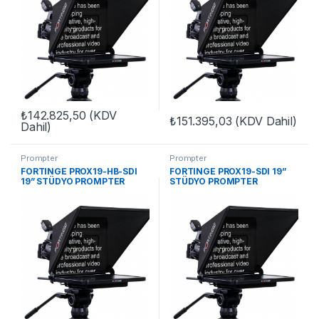
₺
142.825,50
(KDV
₺
151.395,03
(KDV Dahil)
Dahil)
Prompter
Prompter
FORTINGE PROX19-HB-SDI
FORTINGE PROX19-SDI 19”
19” STÜDYO PROMPTER
STÜDYO PROMPTER