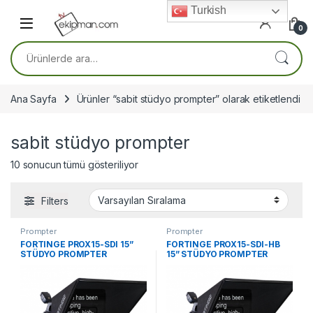
Skip to navigation
Skip to content
Turkish
0
Ara:
Ana Sayfa
Ürünler “sabit stüdyo prompter” olarak etiketlendi
sabit stüdyo prompter
10 sonucun tümü gösteriliyor
Filters
Prompter
Prompter
FORTINGE PROX15-SDI 15”
FORTINGE PROX15-SDI-HB
STÜDYO PROMPTER
15” STÜDYO PROMPTER