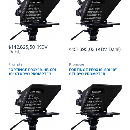
₺
142.825,50
(KDV
₺
151.395,03
(KDV Dahil)
Dahil)
Prompter
Prompter
FORTINGE PROX19-HB-SDI
FORTINGE PROX19-SDI 19”
19” STÜDYO PROMPTER
STÜDYO PROMPTER