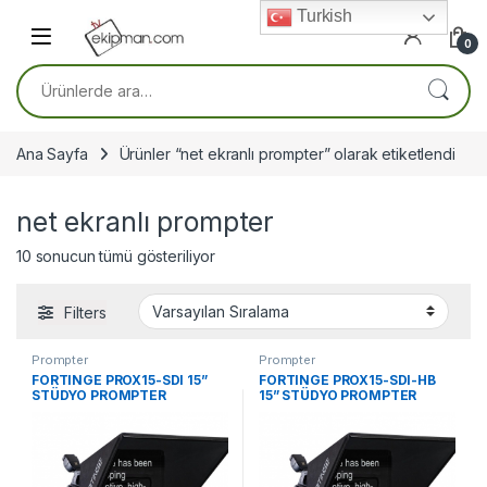
Skip to navigation
Skip to content
Turkish
0
Ara:
Ana Sayfa
Ürünler “net ekranlı prompter” olarak etiketlendi
net ekranlı prompter
10 sonucun tümü gösteriliyor
Filters
Prompter
Prompter
FORTINGE PROX15-SDI 15”
FORTINGE PROX15-SDI-HB
STÜDYO PROMPTER
15” STÜDYO PROMPTER