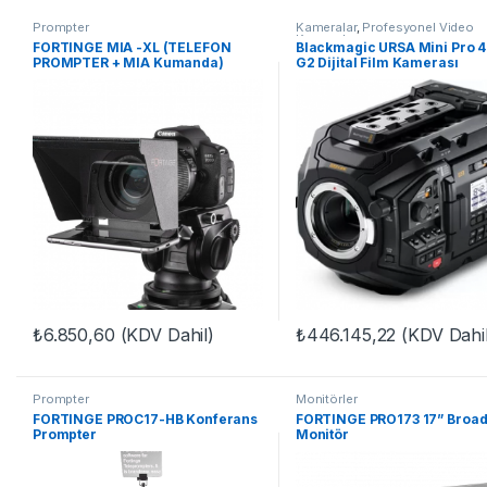
Prompter
Kameralar
,
Profesyonel Video
Kameraları
FORTINGE MIA -XL (TELEFON
Blackmagic URSA Mini Pro 4
PROMPTER + MIA Kumanda)
G2 Dijital Film Kamerası
₺
6.850,60
(KDV Dahil)
₺
446.145,22
(KDV Dahil
Prompter
Monitörler
FORTINGE PROC17-HB Konferans
FORTINGE PRO173 17” Broad
Prompter
Monitör