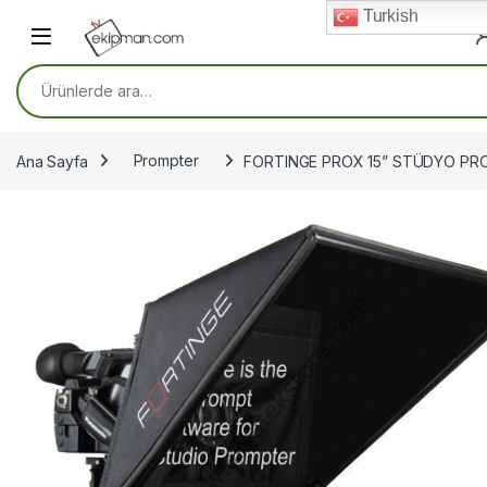
Skip to navigation
Skip to content
Turkish
Ara:
Ana Sayfa
Prompter
FORTINGE PROX 15” STÜDYO P