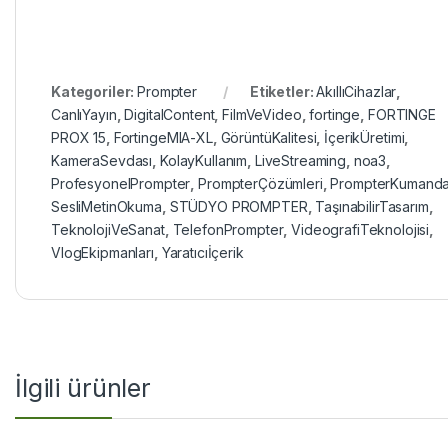
Kategoriler:
Prompter
Etiketler:
AkıllıCihazlar
,
CanlıYayın
,
DigitalContent
,
FilmVeVideo
,
fortinge
,
FORTINGE
PROX 15
,
FortingeMIA-XL
,
GörüntüKalitesi
,
İçerikÜretimi
,
KameraSevdası
,
KolayKullanım
,
LiveStreaming
,
noa3
,
ProfesyonelPrompter
,
PrompterÇözümleri
,
PrompterKumand
SesliMetinOkuma
,
STÜDYO PROMPTER
,
TaşınabilirTasarım
,
TeknolojiVeSanat
,
TelefonPrompter
,
VideografiTeknolojisi
,
VlogEkipmanları
,
Yaratıcıİçerik
İlgili ürünler