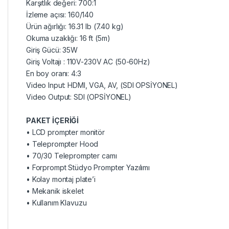
Karşıtlık değeri: 700:1
İzleme açısı: 160/140
Ürün ağırlığı: 16.31 lb (7.40 kg)
Okuma uzaklığı: 16 ft (5m)
Giriş Gücü: 35W
Giriş Voltajı : 110V-230V AC (50-60Hz)
En boy oranı: 4:3
Video Input: HDMI, VGA, AV, (SDI OPSİYONEL)
Video Output: SDI (OPSİYONEL)
PAKET İÇERİĞİ
• LCD prompter monitör
• Teleprompter Hood
• 70/30 Teleprompter camı
• Forprompt Stüdyo Prompter Yazılımı
• Kolay montaj plate’i
• Mekanik iskelet
• Kullanım Klavuzu