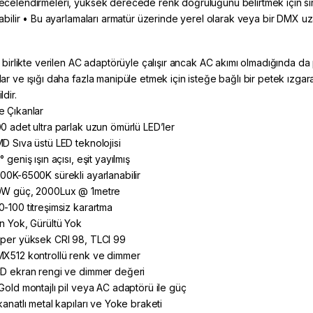
ecelendirmeleri, yüksek derecede renk doğruluğunu belirtmek için sır
ılabilir • Bu ayarlamaları armatür üzerinde yerel olarak veya bir DMX u
, birlikte verilen AC adaptörüyle çalışır ancak AC akımı olmadığında da p
ar ve ışığı daha fazla manipüle etmek için isteğe bağlı bir petek ızgara 
ldir.
 Çıkanlar
00 adet ultra parlak uzun ömürlü LED’ler
MD Sıva üstü LED teknolojisi
° geniş ışın açısı, eşit yayılmış
700K-6500K sürekli ayarlanabilir
0W güç, 2000Lux @ 1metre
0-100 titreşimsiz karartma
an Yok, Gürültü Yok
üper yüksek CRI 98, TLCI 99
MX512 kontrollü renk ve dimmer
CD ekran rengi ve dimmer değeri
/Gold montajlı pil veya AC adaptörü ile güç
kanatlı metal kapıları ve Yoke braketi