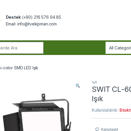
Destek
(+90) 216 576 94 85
Email:
info@tvekipman.com
r:
i-color SMD LED Işık
Işık
SWIT CL-60
Işık
Kullanılabilirlik:
Stokt
Karşılaştır