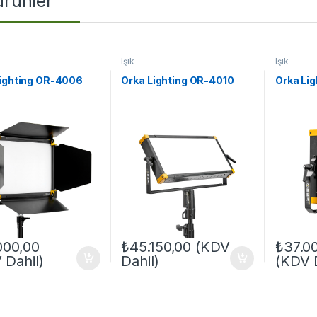
 ürünler
Işık
Işık
Lighting OR-4006
Orka Lighting OR-4010
Orka Li
000,00
₺
45.150,00
(KDV
₺
37.0
 Dahil)
Dahil)
(KDV D