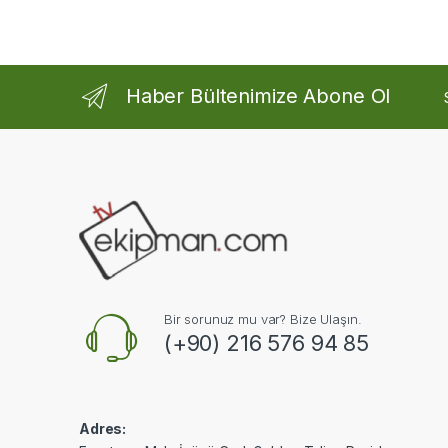
Haber Bültenimize Abone Ol
Bir sorunuz mu var? Bize Ulaşın.
(+90) 216 576 94 85
Adres: