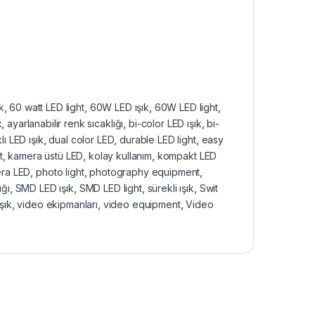
k
,
60 watt LED light
,
60W LED ışık
,
60W LED light
,
k
,
ayarlanabilir renk sıcaklığı
,
bi-color LED ışık
,
bi-
lı LED ışık
,
dual color LED
,
durable LED light
,
easy
t
,
kamera üstü LED
,
kolay kullanım
,
kompakt LED
ra LED
,
photo light
,
photography equipment
,
ığı
,
SMD LED ışık
,
SMD LED light
,
sürekli ışık
,
Swit
şık
,
video ekipmanları
,
video equipment
,
Video