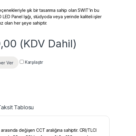
eçenekleriyle şık bir tasarıma sahip olan SWIT’in bu
LED Panel Işığı, stüdyoda veya yerinde kaliteli işler
nız olan her şeye sahiptir.
,00
(KDV Dahil)
Karşılaştır
ber Ver
Taksit Tablosu
K arasında değişen CCT aralığına sahiptir. CRI/TLCI