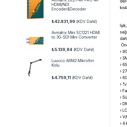
der
HDMI/NDI
kıs
Encoder&Decoder
₺
42.831,99
(KDV Dahil)
Işık
sağl
Avmatrix Mini SC1221 HDMI
to 3G-SDI Mini Converter
dahi
Öne
₺
5.139,84
(KDV Dahil)
› 9
› S
Luucco ARM2 Mikrofon
› 65
Kolu
› 2
₺
4.759,11
› 6
(KDV Dahil)
› %
› F
› S
› D
› L
› V
› 4 