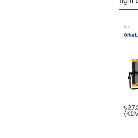
İlgili
Işık
Orka 
₺
37.
(KDV