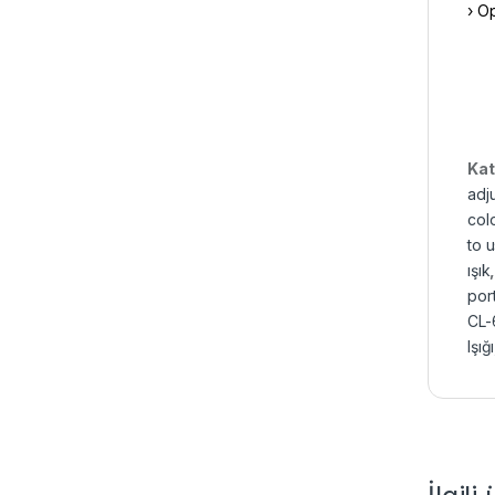
› O
Kat
adj
colo
to 
ışık
por
CL-
Işığı