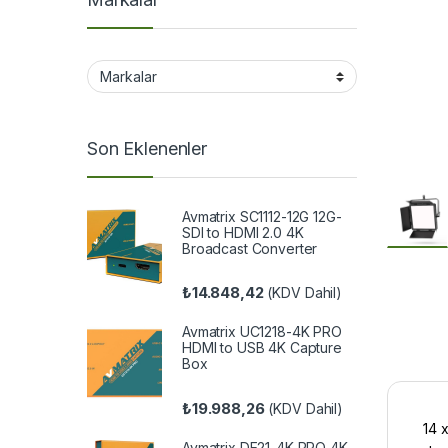
Son Eklenenler
Avmatrix SC1112-12G 12G-
SDI to HDMI 2.0 4K
Broadcast Converter
₺
14.848,42
(KDV Dahil)
Avmatrix UC1218-4K PRO
HDMI to USB 4K Capture
Box
₺
19.988,26
(KDV Dahil)
14 
Avmatrix DE21-4K PRO 4K