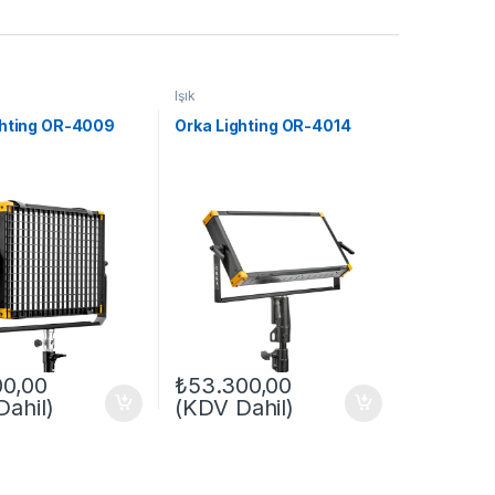
Işık
ghting OR-4009
Orka Lighting OR-4014
00,00
₺
53.300,00
ahil)
(KDV Dahil)