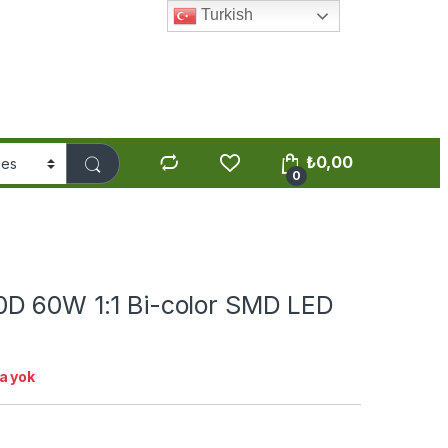
Turkish
₺
0,00
0
D 60W 1:1 Bi-color SMD LED
a yok