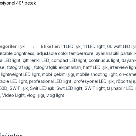
psiyonel 40° petek
egoriler:
Işık
Etiketler:
1:1 LED ışık
,
1:1 LED light
,
60 watt LED ışı
ustable brightness
,
adjustable color temperature
,
ayarlanabilir parlaklı
r LED light
,
çift renkli LED
,
compact LED light
,
continuous light
,
dayanık
use
,
fotoğraf ışığı
,
fotoğrafçılık ekipmanları
,
hafif LED ışık
,
interview ligh
,
lightweight LED light
,
mobil çekim ışığı
,
mobile shooting light
,
on-came
table LED light
,
professional LED light
,
profesyonel LED ışık
,
röportaj ış
60D
,
SWIT ışık
,
Swit LED ışık
,
Swit LED light
,
SWIT light
,
taşınabilir LED ı
,
Video Light
,
vlog ışığı
,
vlog light