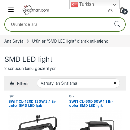
Skip to navigation
Skip to content
Turkish
0
Ara:
Ana Sayfa
Ürünler “SMD LED light” olarak etiketlendi
SMD LED light
2 sonucun tümü gösteriliyor
Filters
Işık
Işık
SWIT CL-120D 120W 2:1 Bi-
SWIT CL-60D 60W 1:1 Bi-
color SMD LED Işık
color SMD LED Işık