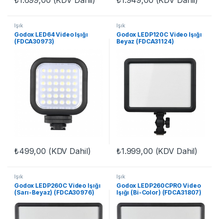
₺
1.699,00
(KDV Dahil)
₺
1.949,00
(KDV Dahil)
Işık
Işık
Godox LED64 Video Işığı
Godox LEDP120C Video Işığı
(FDCA30973)
Beyaz (FDCA31124)
₺
499,00
(KDV Dahil)
₺
1.999,00
(KDV Dahil)
Işık
Işık
Godox LEDP260C Video Işığı
Godox LEDP260CPRO Video
(Sarı-Beyaz) (FDCA30976)
Işığı (Bi-Color) (FDCA31807)