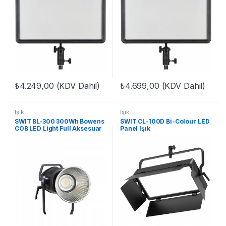
₺
4.249,00
(KDV Dahil)
₺
4.699,00
(KDV Dahil)
Işık
Işık
SWIT BL-300 300Wh Bowens
SWIT CL-100D Bi-Colour LED
COB LED Light Full Aksesuar
Panel Işık
Seti