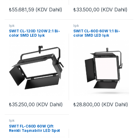
₺
55.681,59
(KDV Dahil)
₺
33.500,00
(KDV Dahil)
Işık
Işık
SWIT CL-120D 120W 2:1 Bi-
SWIT CL-60D 60W 1:1 Bi-
color SMD LED Işık
color SMD LED Işık
₺
35.250,00
(KDV Dahil)
₺
28.800,00
(KDV Dahil)
Işık
SWIT FL-C60D 60W Çift
Renkli Taşınabilir LED Spot
Işık