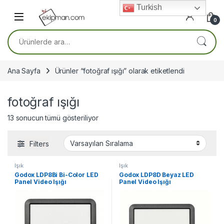
Skip to navigation
Skip to content
Turkish
0
Ara:
Ana Sayfa
Ürünler “fotoğraf ışığı” olarak etiketlendi
fotoğraf ışığı
13 sonucun tümü gösteriliyor
Filters
Işık
Işık
Godox LDP8Bi Bi-Color LED
Godox LDP8D Beyaz LED
Panel Video Işığı
Panel Video Işığı
(FDCA31667)
(FDCA31666)