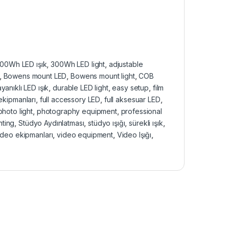
00Wh LED ışık
,
300Wh LED light
,
adjustable
,
Bowens mount LED
,
Bowens mount light
,
COB
yanıklı LED ışık
,
durable LED light
,
easy setup
,
film
 ekipmanları
,
full accessory LED
,
full aksesuar LED
,
photo light
,
photography equipment
,
professional
hting
,
Stüdyo Aydınlatması
,
stüdyo ışığı
,
sürekli ışık
,
ideo ekipmanları
,
video equipment
,
Video Işığı
,