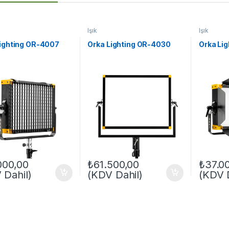
Işık
Işık
Lighting OR-4007
Orka Lighting OR-4030
Orka Li
000,00
₺
61.500,00
₺
37.0
 Dahil)
(KDV Dahil)
(KDV D