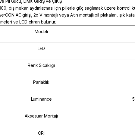
ve Pil Gücü, DMX GİRİŞ ve ÇIKIŞ
300, dış mekan aydınlatması için pillerle güç sağlamak üzere kontrol ku
rCON AC girişi, 2x V montajlı veya Altın montajlı pil plakaları, ışık kafa
meleri ve LCD ekran bulunur.
Modeli
LED
Renk Sıcaklığı
Parlaklık
Luminance
5
Aksesuar Montajı
CRI