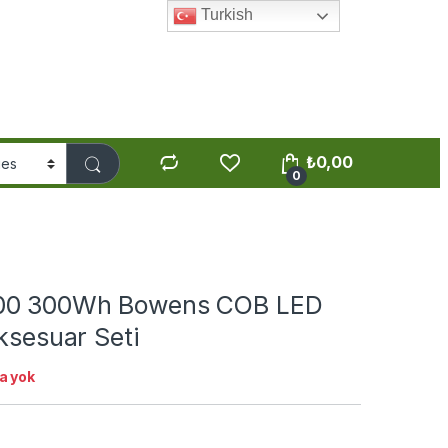
Turkish
₺
0,00
0
00 300Wh Bowens COB LED
Aksesuar Seti
a yok