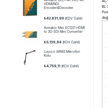
AC 
HDMI/NDI
BL-
Encoder&Decoder
Powe
düğ
₺
42.831,99
(KDV Dahil)
Avmatrix Mini SC1221 HDMI
to 3G-SDI Mini Converter
₺
5.139,84
(KDV Dahil)
Luucco ARM2 Mikrofon
Kolu
₺
4.759,11
(KDV Dahil)