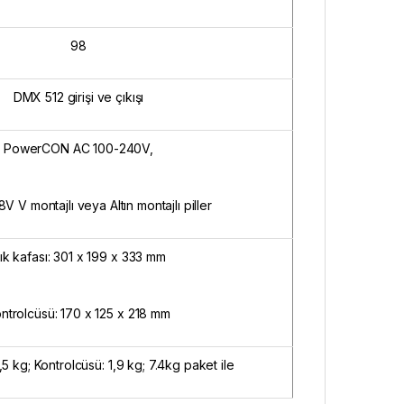
98
DMX 512 girişi ve çıkışı
PowerCON AC 100-240V,
,8V V montajlı veya Altın montajlı piller
şık kafası: 301 x 199 x 333 mm
ntrolcüsü: 170 x 125 x 218 mm
,5 kg; Kontrolcüsü: 1,9 kg; 7.4kg paket ile