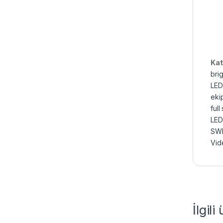
Kat
bri
LED 
eki
full
LED 
SWI
Vid
İlgili