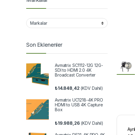
Son Eklenenler
Avmatrix SC1112-12G 12G-
SDI to HDMI 2.0 4K
Broadcast Converter
₺
14.848,42
(KDV Dahil)
Avmatrix UC1218-4K PRO
HDMI to USB 4K Capture
Box
₺
19.988,26
(KDV Dahil)
Ayrı
Avmatrix DE21-4K PRO 4K