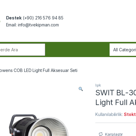
Destek
(+90) 216 576 94 85
Email:
info@tvekipman.com
r:
ens COB LED Light Full Aksesuar Seti
Işık
SWIT BL-3
Light Full 
Kullanılabilirlik:
Stokt
Karşılaştır