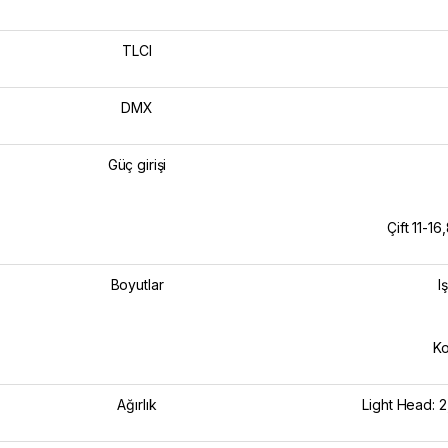
TLCI
DMX
Güç girişi
Çift 11-16
Boyutlar
I
Ko
Ağırlık
Light Head: 2