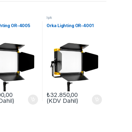
Işık
ghting OR-4005
Orka Lighting OR-4001
00,00
₺
32.850,00
ahil)
(KDV Dahil)