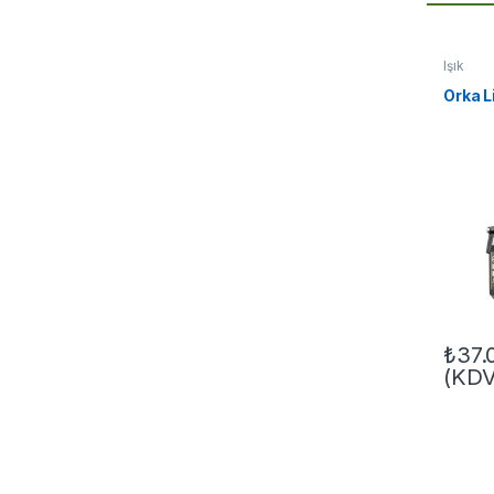
Işık
Orka 
₺
37.
(KDV