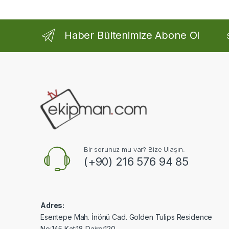
Haber Bültenimize Abone Ol
Bir sorunuz mu var? Bize Ulaşın.
(+90) 216 576 94 85
Adres:
Esentepe Mah. İnönü Cad. Golden Tulips Residence
No:145 Kat:18 Daire:120