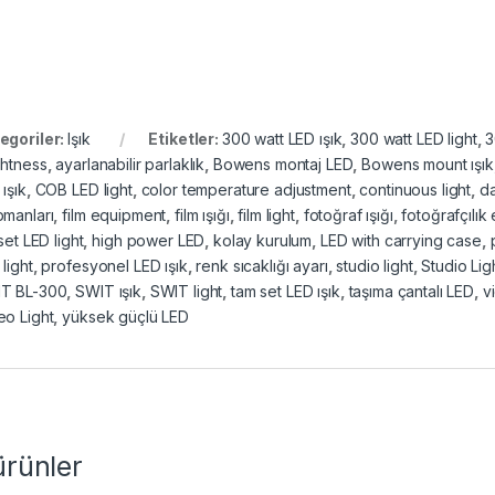
egoriler:
Işık
Etiketler:
300 watt LED ışık
,
300 watt LED light
,
3
ghtness
,
ayarlanabilir parlaklık
,
Bowens montaj LED
,
Bowens mount ışık
ışık
,
COB LED light
,
color temperature adjustment
,
continuous light
,
da
pmanları
,
film equipment
,
film ışığı
,
film light
,
fotoğraf ışığı
,
fotoğrafçılık
 set LED light
,
high power LED
,
kolay kurulum
,
LED with carrying case
,
light
,
profesyonel LED ışık
,
renk sıcaklığı ayarı
,
studio light
,
Studio Lig
T BL-300
,
SWIT ışık
,
SWIT light
,
tam set LED ışık
,
taşıma çantalı LED
,
v
eo Light
,
yüksek güçlü LED
 ürünler