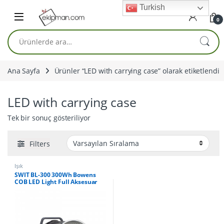
Skip to navigation
Skip to content
Turkish
0
Ara:
Ana Sayfa
Ürünler “LED with carrying case” olarak etiketlendi
LED with carrying case
Tek bir sonuç gösteriliyor
Filters
Işık
SWIT BL-300 300Wh Bowens
COB LED Light Full Aksesuar
Seti