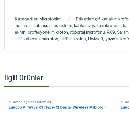
Kategoriler:
Mikrofonlar
Etiketler:
çift kanallı mikrofo
mesafesi
,
kablosuz ses sistemi
,
kablosuz yaka mikrofonu
,
ka
ekran
,
profesyonel mikrofon
,
röportaj mikrofonu
,
RX9
,
Saram
UHF kablosuz mikrofon
,
UHF mikrofon
,
UwMic9
,
yayın mikro
İlgili ürünler
Mikrofonlar
,
Ses Sistemleri
Mikro
Luucco AirWave K1 (Type-C) Digital Wireless Mikrofon
Luuc