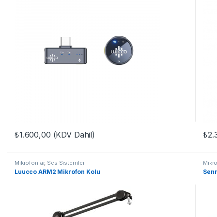
₺
1.600,00
(KDV Dahil)
₺
2.
Mikrofonlar
,
Ses Sistemleri
Mikro
Luucco ARM2 Mikrofon Kolu
Senn