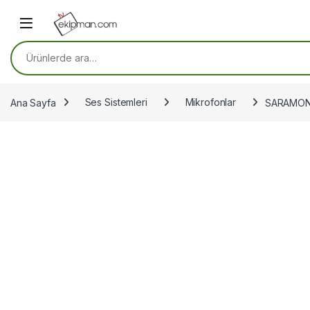
Skip to navigation
Skip to content
Ara:
Ana Sayfa
Ses Sistemleri
Mikrofonlar
SARAMON