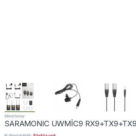
Mikrofonlar
SARAMONIC UWMİC9 RX9+TX9+TX9 
Kullanılabilirlik:
Stokta yok