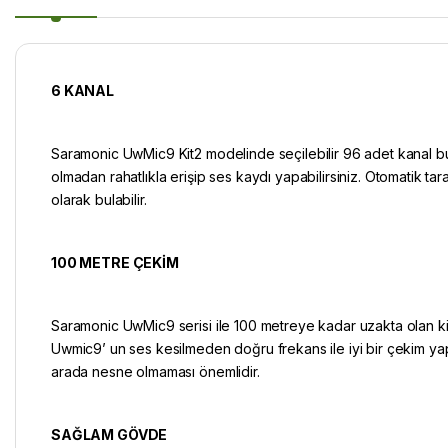
6 KANAL
Saramonic UwMic9 Kit2 modelinde seçilebilir 96 adet kanal bu
olmadan rahatlıkla erişip ses kaydı yapabilirsiniz. Otomatik ta
olarak bulabilir.
100 METRE ÇEKİM
Saramonic UwMic9 serisi ile 100 metreye kadar uzakta olan kişil
Uwmic9’ un ses kesilmeden doğru frekans ile iyi bir çekim yap
arada nesne olmaması önemlidir.
SAĞLAM GÖVDE