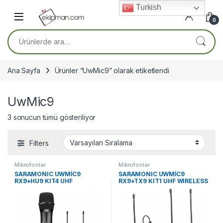
Skip to navigation
Skip to content
Turkish
0
Ara:
Ana Sayfa
Ürünler “UwMic9” olarak etiketlendi
UwMic9
3 sonucun tümü gösteriliyor
Filters
Mikrofonlar
Mikrofonlar
SARAMONIC UWMİC9
SARAMONIC UWMİC9
RX9+HU9 KIT4 UHF
RX9+TX9 KIT1 UHF WIRELESS
WIRELESS MICROPHONE
MICROPHONE