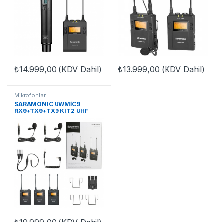
₺
14.999,00
(KDV Dahil)
₺
13.999,00
(KDV Dahil)
Mikrofonlar
SARAMONIC UWMİC9
RX9+TX9+TX9 KIT2 UHF
WIRELESS MIC