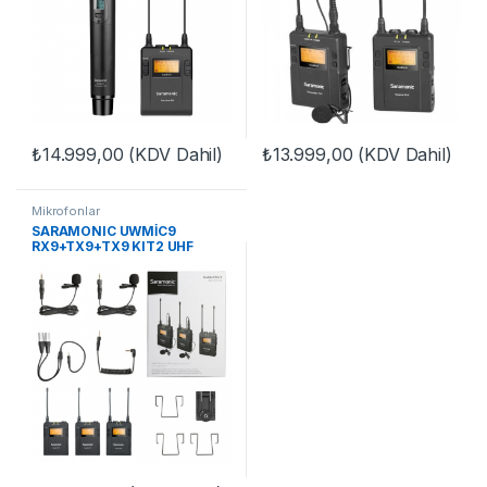
₺
14.999,00
(KDV Dahil)
₺
13.999,00
(KDV Dahil)
Mikrofonlar
SARAMONIC UWMİC9
RX9+TX9+TX9 KIT2 UHF
WIRELESS MIC