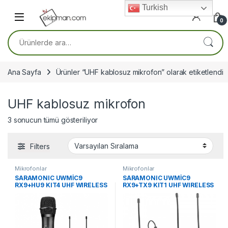
Skip to navigation
Skip to content
Turkish
0
Ara:
Ana Sayfa
Ürünler “UHF kablosuz mikrofon” olarak etiketlendi
UHF kablosuz mikrofon
3 sonucun tümü gösteriliyor
Filters
Mikrofonlar
Mikrofonlar
SARAMONIC UWMİC9
SARAMONIC UWMİC9
RX9+HU9 KIT4 UHF WIRELESS
RX9+TX9 KIT1 UHF WIRELESS
MICROPHONE
MICROPHONE