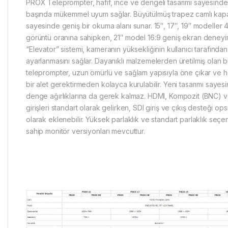
PROX Teleprompter, hafif, ince ve dengeli tasarımı sayesinde
başında mükemmel uyum sağlar. Büyütülmüş trapez camlı kap
sayesinde geniş bir okuma alanı sunar. 15″, 17″, 19″ modeller 4
görüntü oranına sahipken, 21″ model 16:9 geniş ekran deneyim
“Elevator” sistemi, kameranın yüksekliğinin kullanıcı tarafında
ayarlanmasını sağlar. Dayanıklı malzemelerden üretilmiş olan 
teleprompter, uzun ömürlü ve sağlam yapısıyla öne çıkar ve 
bir alet gerektirmeden kolayca kurulabilir. Yeni tasarımı sayes
denge ağırlıklarına da gerek kalmaz. HDMI, Kompozit (BNC) 
girişleri standart olarak gelirken, SDI giriş ve çıkış desteği op
olarak eklenebilir. Yüksek parlaklık ve standart parlaklık seçe
sahip monitör versiyonları mevcuttur.