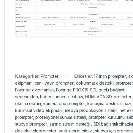
Kategoriler:
Prompter
Etiketler:
17 inch prompter
,
ak
ekipmanı
,
canlı yayın prompter
,
dokunmatik destekli prompte
Fortinge ekipmanları
,
Fortinge PROX15-SDI
,
güçlü bağlantı
seçenekleri
,
haber sunucusu cihazı
,
HDMI VGA SDI prompter
okuma ekranı
,
kamera önü prompter
,
konuşma destek cihazı
,
kurumsal video ekipmanı
,
medya prodüksiyon sistemi
,
net ekr
prompter
,
profesyonel sunum sistemi
,
prompter kurulumu
,
sab
stüdyo prompter
,
sahne sunum desteği.
,
SDI bağlantılı cihazla
destekli teleprompter
,
sesli sunum cihazı
,
stüdyo için prompte