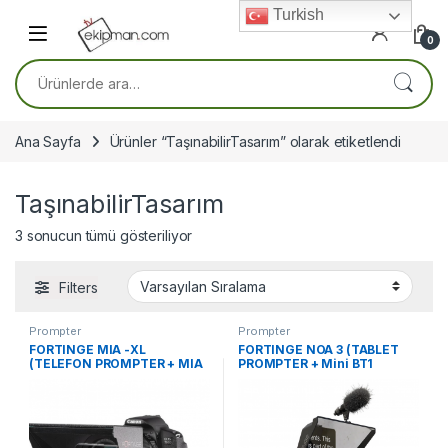
Skip to navigation
Skip to content
Turkish
0
Ara:
Ana Sayfa
Ürünler “TaşınabilirTasarım” olarak etiketlendi
TaşınabilirTasarım
3 sonucun tümü gösteriliyor
Filters
Prompter
Prompter
FORTINGE MIA -XL
FORTINGE NOA 3 (TABLET
(TELEFON PROMPTER + MIA
PROMPTER + Mini BT1
Kumanda)
Bluetooth Kumanda)