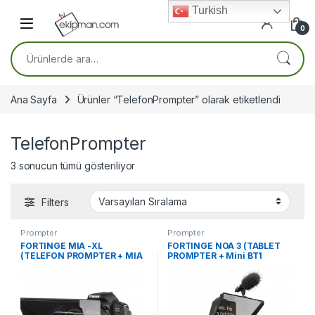
Skip to navigation
Skip to content
Turkish
0
Ara:
Ana Sayfa
Ürünler “TelefonPrompter” olarak etiketlendi
TelefonPrompter
3 sonucun tümü gösteriliyor
Filters
Prompter
Prompter
FORTINGE MIA -XL
FORTINGE NOA 3 (TABLET
(TELEFON PROMPTER + MIA
PROMPTER + Mini BT1
Kumanda)
Bluetooth Kumanda)