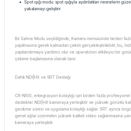
Spot ışığı modu: spot ışığıyla aydınlatılan nesnelerin güze
yakalamayı geliştirir
Bir Sahne Modu seçildiğinde, Kamera menüsünde birden fazl
yapılmasına gerek kalmadan çekim gerçekleştirilebilir; bu, hız
yapılandırmaya yardımcı olur ve operatörün etkileyici bir görü
çekime başlamasına olanak tanır.
Dahili NDI|HX ve SRT Desteği
CR-N100, entegrasyon kolaylığı için birden fazla profesyonel
destekler. NDI|HX kameraya yerleşiktir ve yüksek görüntü kal
gecikme süresi ve uygulama kolaylığı sağlar. SRT ayrıca ön
genel ağlar üzerinden yüksek kaliteli video sağlanmasına yar
kameraya yerleşiktir.