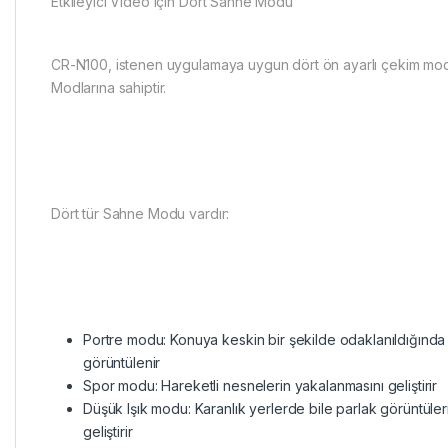
Etkileyici Video için Dört Sahne Modu
CR-N100, istenen uygulamaya uygun dört ön ayarlı çekim m
Modlarına sahiptir.
Dört tür Sahne Modu vardır:
Portre modu: Konuya keskin bir şekilde odaklanıldığında 
görüntülenir
Spor modu: Hareketli nesnelerin yakalanmasını geliştirir
Düşük Işık modu: Karanlık yerlerde bile parlak görüntüle
geliştirir