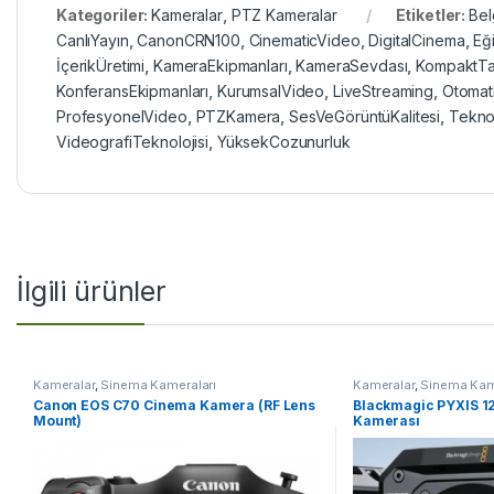
Kategoriler:
Kameralar
,
PTZ Kameralar
Etiketler:
Bel
CanlıYayın
,
CanonCRN100
,
CinematicVideo
,
DigitalCinema
,
Eği
İçerikÜretimi
,
KameraEkipmanları
,
KameraSevdası
,
KompaktTa
KonferansEkipmanları
,
KurumsalVideo
,
LiveStreaming
,
Otomat
ProfesyonelVideo
,
PTZKamera
,
SesVeGörüntüKalitesi
,
Tekno
VideografiTeknolojisi
,
YüksekCozunurluk
İlgili ürünler
Kameralar
,
Sinema Kameraları
Kameralar
,
Sinema Kam
Canon EOS C70 Cinema Kamera (RF Lens
Blackmagic PYXIS 12K
Mount)
Kamerası