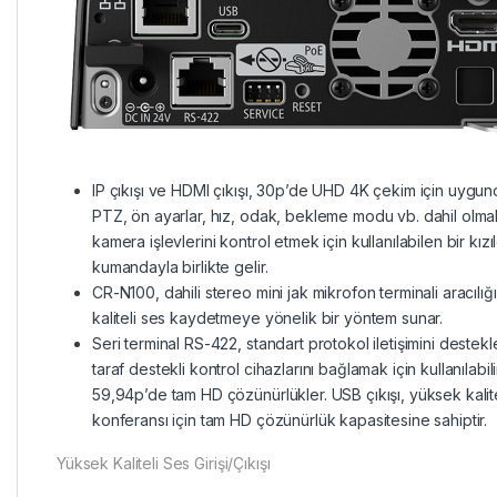
IP çıkışı ve HDMI çıkışı, 30p’de UHD 4K çekim için uygu
PTZ, ön ayarlar, hız, odak, bekleme modu vb. dahil olmak
kamera işlevlerini kontrol etmek için kullanılabilen bir kız
kumandayla birlikte gelir.
CR-N100, dahili stereo mini jak mikrofon terminali aracılı
kaliteli ses kaydetmeye yönelik bir yöntem sunar.
Seri terminal RS-422, standart protokol iletişimini deste
taraf destekli kontrol cihazlarını bağlamak için kullanılabil
59,94p’de tam HD çözünürlükler. USB çıkışı, yüksek kalit
konferansı için tam HD çözünürlük kapasitesine sahiptir.
Yüksek Kaliteli Ses Girişi/Çıkışı