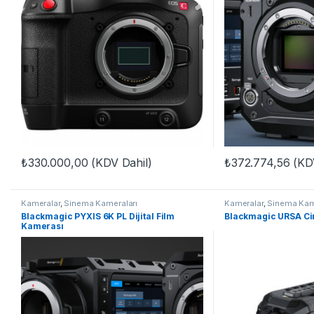
₺
330.000,00
(KDV Dahil)
₺
372.774,56
(KDV
Kameralar
,
Sinema Kameraları
Kameralar
,
Sinema Kam
Blackmagic PYXIS 6K PL Dijital Film
Blackmagic URSA Ci
Kamerası