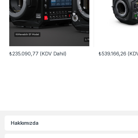
₺
235.090,77
(KDV Dahil)
₺
539.166,26
(KDV
Hakkımızda