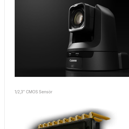
1/2,3″ CMOS Sensör