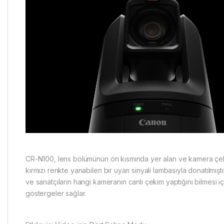
CR-N100, lens bölümünün ön kısmında yer alan ve kamera ç
kırmızı renkte yanabilen bir uyarı sinyali lambasıyla donatılmışt
ve sanatçıların hangi kameranın canlı çekim yaptığını bilmesi iç
göstergeler sağlar.