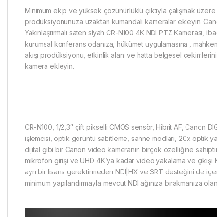
Minimum ekip ve yüksek çözünürlüklü çıktıyla çalışmak üzere
prodüksiyonunuza uzaktan kumandalı kameralar ekleyin; Can
Yakınlaştırmalı saten siyah CR-N100 4K NDI PTZ Kamerası, ib
kurumsal konferans odanıza, hükümet uygulamasına , mahkem
akışı prodüksiyonu, etkinlik alanı ve hatta belgesel çekimlerini
kamera ekleyin.
CR-N100, 1/2,3″ çift pikselli CMOS sensör, Hibrit AF, Canon D
işlemcisi, optik görüntü sabitleme, sahne modları, 20x optik ya
dijital gibi bir Canon video kameranın birçok özelliğine sahiptir
mikrofon girişi ve UHD 4K’ya kadar video yakalama ve çıkışı 
ayrı bir lisans gerektirmeden NDI|HX ve SRT desteğini de içe
minimum yapılandırmayla mevcut NDI ağınıza bırakmanıza olana