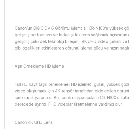
Canon’un DIGIC DV 6 Görüntü İşlemcisi, CR-N100’e yüksek görü
gelişmiş performans ve kullanışlı kullanım sağlamak açısından 
gelişmiş çekirdek teknoloji bileşeni, 4K UHD video çekimi ve 
gibi özellikleri etkinleştiren görüntü işleme gücü ve hızını sağla
Aşırı Örnekleme HD İşleme
Full HD kayıt (aşırı örneklemeli HD işleme), güzel, yüksek çöz
video oluşturmak için 4K sensör tarafından elde edilen görünt
tam olarak yararlanır. Bu, içerik oluşturucuların CR-N100’ü kulla
derecede ayrıntılı FHD videolar üretmelerine yardımcı olur.
Canon 4K UHD Lens