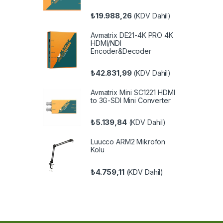
₺
19.988,26
(KDV Dahil)
Avmatrix DE21-4K PRO 4K
HDMI/NDI
Encoder&Decoder
₺
42.831,99
(KDV Dahil)
Avmatrix Mini SC1221 HDMI
to 3G-SDI Mini Converter
₺
5.139,84
(KDV Dahil)
Luucco ARM2 Mikrofon
Kolu
₺
4.759,11
(KDV Dahil)