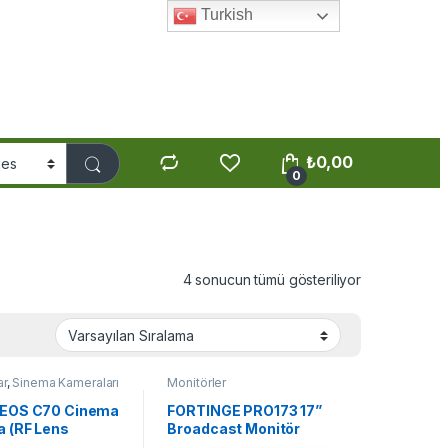
Turkish
₺
0,00
0
4 sonucun tümü gösteriliyor
ar
,
Sinema Kameraları
Monitörler
 EOS C70 Cinema
FORTINGE PRO173 17”
 (RF Lens
Broadcast Monitör
)