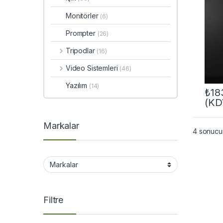
Monitörler
(6)
Prompter
(26)
Tripodlar
(16)
Video Sistemleri
(46)
Yazılım
(14)
₺
18
(KD
Markalar
4 sonucun
Filtre