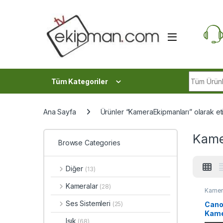
Skip to navigation
Skip to content
Search fo
Tüm Kategoriler
Ana Sayfa
Ürünler “KameraEkipmanları” olarak et
Kame
Browse Categories
Diğer
(13)
Kameralar
(28)
Kamer
Ses Sistemleri
Cano
(25)
Kam
Işık
(68)