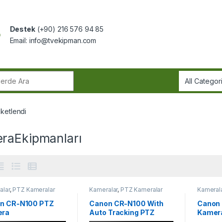
Destek
(+90) 216 576 94 85
Email:
info@tvekipman.com
r:
iketlendi
raEkipmanları
alar
,
PTZ Kameralar
Kameralar
,
PTZ Kameralar
Kameral
n CR-N100 PTZ
Canon CR-N100 With
Canon
era
Auto Tracking PTZ
Kamera
Kamera
Mount