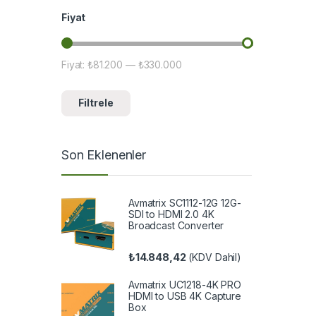
Fiyat
Fiyat:
₺81.200
—
₺330.000
En düşük fiyat
En yüksek fiyat
Filtrele
Son Eklenenler
Avmatrix SC1112-12G 12G-
SDI to HDMI 2.0 4K
Broadcast Converter
₺
14.848,42
(KDV Dahil)
Avmatrix UC1218-4K PRO
HDMI to USB 4K Capture
Box