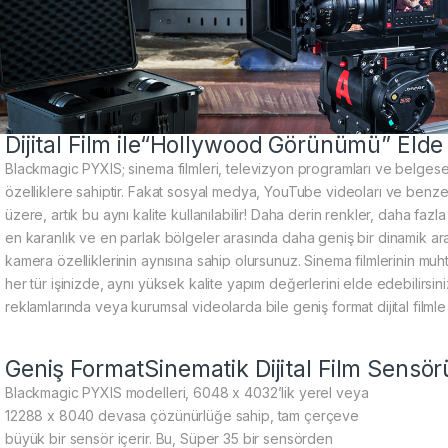
Dijital Film ile“Hollywood Görünümü” Elde 
Blackmagic PYXIS; sinema filmleri, televizyon programları ve belgesell
özelliklere sahiptir. Fakat sosyal medya, YouTube videoları ve benzeri
üzere, artık bu aynı kalite kullanılabilir! Daha derin renkler, daha f
en karanlık ve en parlak bölgeler arasında daha geniş bir dinamik a
kamera özelliklerinin aynısına sahip olursunuz. Sinema filmlerinin m
her tür işinizde, aynı yüksek kalite yapım değerlerini elde edebilirsin
reklamlarında veya kurumsal videolarda bile geniş format dijital filml
Geniş FormatSinematik Dijital Film Sensör
Blackmagic PYXIS modelleri, 6048 x 4032’lik yerel veya
12288 x 8040 devasa çözünürlüğe sahip, tam çerçeve
büyük bir sensör içerir. Bu, Süper 35 bir sensörden