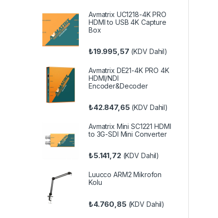
Avmatrix UC1218-4K PRO
HDMI to USB 4K Capture
Box
₺
19.995,57
(KDV Dahil)
Avmatrix DE21-4K PRO 4K
HDMI/NDI
Encoder&Decoder
₺
42.847,65
(KDV Dahil)
Avmatrix Mini SC1221 HDMI
to 3G-SDI Mini Converter
₺
5.141,72
(KDV Dahil)
Luucco ARM2 Mikrofon
Kolu
₺
4.760,85
(KDV Dahil)