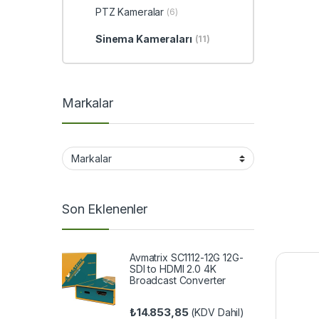
PTZ Kameralar
(6)
Sinema Kameraları
(11)
Markalar
Son Eklenenler
Avmatrix SC1112-12G 12G-
SDI to HDMI 2.0 4K
Broadcast Converter
₺
14.853,85
(KDV Dahil)