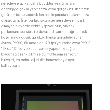
neredeyse üç kat daha büyüktür ve sığ bir alan
derinliğiyle çekim yapmanıza veya gerçek bir sinematik
görünüm için anamorfik lensleri kırpmadan kullanmanıza
olanak tanır. İster parlak ışıkta ister neredeyse hiç ışık
olmayan bir yerde çekim yapıyor olun, yüksek
performans sensörü ile devasa dinamik aralığı, tüm ışık
koşullarında düşük gürültülü harika görüntüler sunar.
Ayrıca, PYXIS; 6K modelde 120 fps’ye kadar veya PYXIS
12K’da 112 fps’ye kadar çekim yapmanızı sağlar.
Blackmagic renk bilimi ile bu muhteşem sensörün
birleşimi, en pahalı dijital film kameralarıyla aynı
kaliteyi sunar.