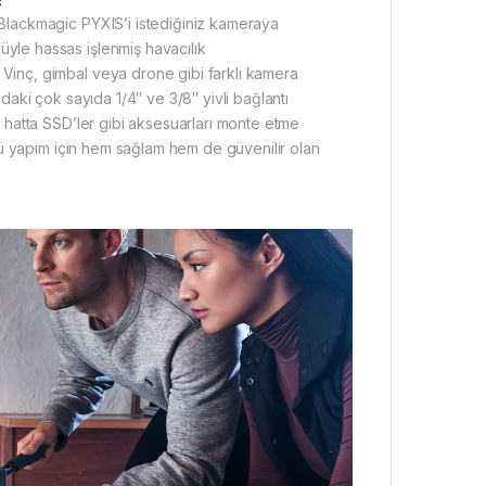
 Blackmagic PYXIS’i istediğiniz kameraya
yle hassas işlenmiş havacılık
Vinç, gimbal veya drone gibi farklı kamera
daki çok sayıda 1/4″ ve 3/8″ yivli bağlantı
e hatta SSD’ler gibi aksesuarları monte etme
rlü yapım için hem sağlam hem de güvenilir olan