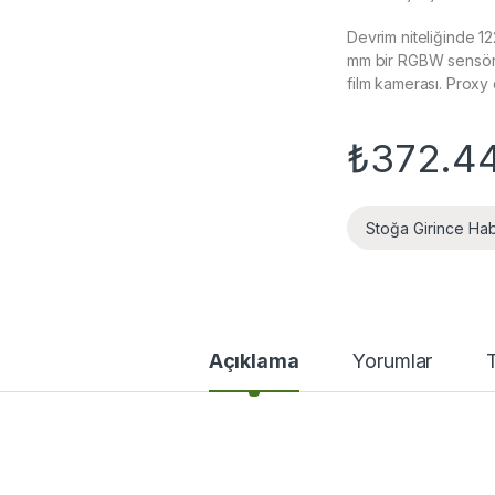
Devrim niteliğinde 
mm bir RGBW sensör, 1
film kamerası. Proxy
₺
372.44
Stoğa Girince Ha
Açıklama
Yorumlar