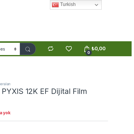
Turkish
₺
0,00
0
raları
PYXIS 12K EF Dijital Film
a yok