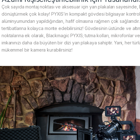
Çok sayıda montaj noktası ve aksesuar için yan plakaları sayesinde,
dönüştürmek çok kolay! PYXIS’in kompakt gövdesi bilgisayar kontrolü
alüminyumundan yapıldığından, hafif olmasına rağmen çok sağlamdır. 
tertibatlarına kolayca monte edebilirsiniz! Gövdesinin üstünde ve altın
noktalarına ek olarak, Blackmagic PYXIS; tutma kolları, mikrofonlar v
imkanınızı daha da büyüten bir dizi yan plakaya sahiptir. Yani, her tü
mükemmel bir kamera kurabilirsiniz!