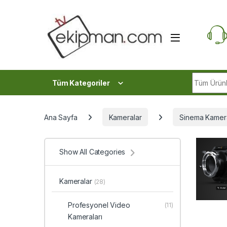
Skip to navigation
Skip to content
Search fo
Tüm Kategoriler
Ana Sayfa
Kameralar
Sinema Kamera
Show All Categories
Kameralar
(28)
Profesyonel Video
(11)
Kameraları