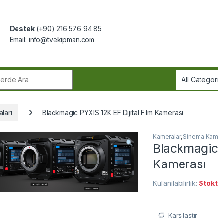
Destek
(+90) 216 576 94 85
Email:
info@tvekipman.com
r:
ları
Blackmagic PYXIS 12K EF Dijital Film Kamerası
Kameralar
,
Sinema Kame
Blackmagic 
Kamerası
Kullanılabilirlik:
Stokt
Karşılaştır