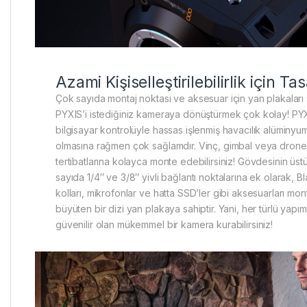
Azami Kişiselleştirilebilirlik için Ta
Çok sayıda montaj noktası ve aksesuar için yan plakalar
PYXIS’i istediğiniz kameraya dönüştürmek çok kolay! PY
bilgisayar kontrolüyle hassas işlenmiş havacılık alüminyu
olmasına rağmen çok sağlamdır. Vinç, gimbal veya drone 
tertibatlarına kolayca monte edebilirsiniz! Gövdesinin üs
sayıda 1/4″ ve 3/8″ yivli bağlantı noktalarına ek olarak, 
kolları, mikrofonlar ve hatta SSD’ler gibi aksesuarları mo
büyüten bir dizi yan plakaya sahiptir. Yani, her türlü ya
güvenilir olan mükemmel bir kamera kurabilirsiniz!