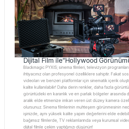
Dijital Film ile“Hollywood Görünüm
Blackmagic PYXIS; sinema filmleri, televizyon programları
ihtiyacınız olan profesyonel özelliklere sahiptir. Fakat 
videoları ve benzeri platformlar için sinematik içerik oluş
kalite kullanılabilir! Daha derin renkler, daha fazla görün
görüntüdeki en karanlık ve en parlak bölgeler arasında d
aralık elde etmenize imkan veren üst düzey kamera özelli
olursunuz. Sinema filmlerinin muhteşem görünmesinin nede
işinizde, aynı yüksek kalite yapım değerlerini elde edebili
bağımsız filmlerde, TV reklamlarında veya kurumsal video
dijital filmle çekim yaptığınızı düşünün!