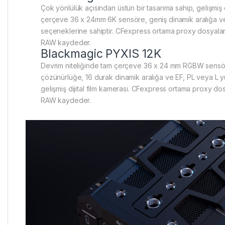
Çok yönlülük açısından üstün bir tasarıma sahip, gelişmiş d
çerçeve 36 x 24mm 6K sensöre, geniş dinamik aralığa ve
seçeneklerine sahiptir. CFexpress ortama proxy dosyalarl
RAW kaydeder.
Blackmagic PYXIS 12K
Devrim niteliğinde tam çerçeve 36 x 24 mm RGBW sensö
çözünürlüğe, 16 durak dinamik aralığa ve EF, PL veya L 
gelişmiş dijital film kamerası. CFexpress ortama proxy dos
RAW kaydeder.