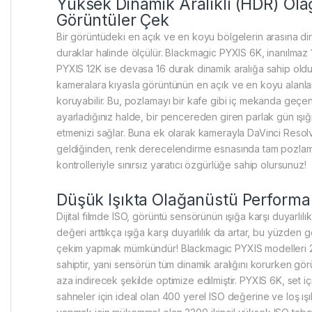
Yüksek Dinamik Aralıklı (HDR) Ol
Görüntüler Çek
Bir görüntüdeki en açık ve en koyu bölgelerin arasına din
duraklar halinde ölçülür. Blackmagic PYXIS 6K, inanılmaz 
PYXIS 12K ise devasa 16 durak dinamik aralığa sahip old
kameralara kıyasla görüntünün en açık ve en koyu alanları
koruyabilir. Bu, pozlamayı bir kafe gibi iç mekanda geçen
ayarladığınız halde, bir pencereden giren parlak gün ışığ
etmenizi sağlar. Buna ek olarak kamerayla DaVinci Resolv
geldiğinden, renk derecelendirme esnasında tam pozlama
kontrolleriyle sınırsız yaratıcı özgürlüğe sahip olursunuz!
Düşük Işıkta Olağanüstü Perform
Dijital filmde ISO, görüntü sensörünün ışığa karşı duyarlılı
değeri arttıkça ışığa karşı duyarlılık da artar, bu yüzden g
çekim yapmak mümkündür! Blackmagic PYXIS modelleri 2
sahiptir, yani sensörün tüm dinamik aralığını korurken gö
aza indirecek şekilde optimize edilmiştir. PYXIS 6K, set i
sahneler için ideal olan 400 yerel ISO değerine ve loş ışı