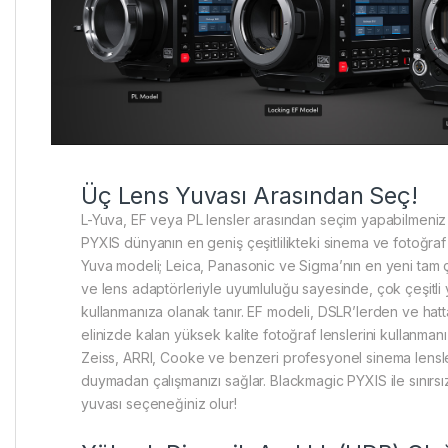
Üç Lens Yuvası Arasından Seç!
L-Yuva, EF veya PL lensler arasından seçim yapabilmeni
PYXIS dünyanın en geniş çeşitlilikteki sinema ve fotoğraf 
Yuva modeli; Leica, Panasonic ve Sigma’nın en yeni tam çe
ve lens adaptörleriyle uyumluluğu sayesinde, çok çeşitli y
kullanmanıza olanak tanır. EF modeli, DSLR’lerden ve h
elinizde kalan yüksek kalite fotoğraf lenslerini kullanmanı
Zeiss, ARRI, Cooke ve benzeri profesyonel sinema lensle
duymadan çalışmanızı sağlar. Blackmagic PYXIS ile sınırsız
yuvası seçeneğiniz olur!