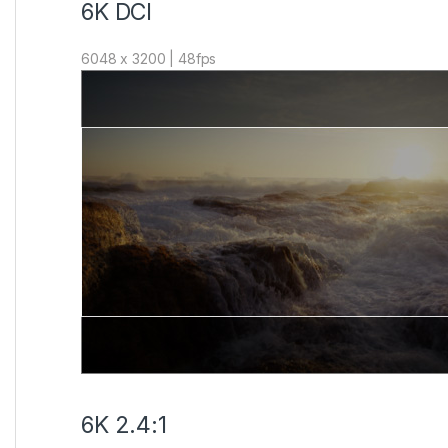
6K DCI
6048 x 3200 | 48fps
6K 2.4:1