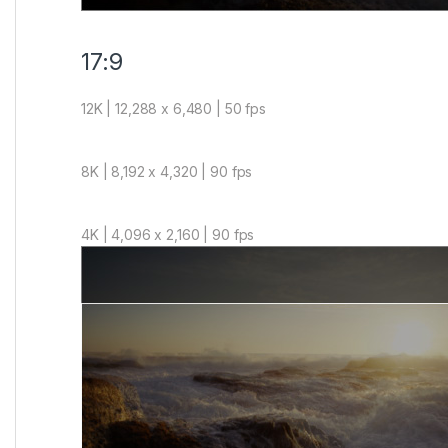
17:9
12K | 12,288 x 6,480 | 50 fps
8K | 8,192 x 4,320 | 90 fps
4K | 4,096 x 2,160 | 90 fps