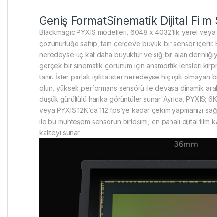
Geniş FormatSinematik Dijital Film
Blackmagic PYXIS modelleri, 6048 x 4032’lik yerel vey
çözünürlüğe sahip, tam çerçeve büyük bir sensör içerir.
neredeyse üç kat daha büyüktür ve sığ bir alan derinliğ
gerçek bir sinematik görünüm için anamorfik lensleri kı
tanır. İster parlak ışıkta ister neredeyse hiç ışık olmayan
olun, yüksek performans sensörü ile devasa dinamik aralığ
düşük gürültülü harika görüntüler sunar. Ayrıca, PYXIS; 
veya PYXIS 12K’da 112 fps’ye kadar çekim yapmanızı sağla
ile bu muhteşem sensörün birleşimi, en pahalı dijital film 
kaliteyi sunar.