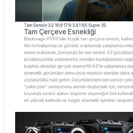
Tam Sensör 3:2
16:9
17:9
2.4:1
6:5
Super 35
Tam Çerçeve Esnekliği
Blackmagic PYXIS’taki büyük tam çerçeve sensör, kalite
film formatlarında ve görüntü oranlarında çalışmanıza imk
alanını kullanmak, benzersiz bir tam sensör 3:2 görüntüsü
prodüksiyonda çekimlerinizi yeniden kadrajlamanızı sağl
kırpılma olmadan gerçek anamorfik 6:5’te çalışmanıza ol
sinematik görüntüleri daha önce mümkün olandan daha ay
çözünürlüklü hale getirir. Görüntülerinizin tam sensör çek
“yakın plan” versiyonunu anında oluşturmak için, sensörd
boyunda sensör alanını düşürme seçeneğini bile kullanabil
en yüksek kalitede ve özgün sinematik içerikler oluşturma