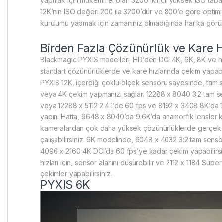
yapmak için mükemmel olan 3200 ikincil yüksek ISO taban
12K’nın ISO değeri 200 ila 3200’dür ve 800’e göre optimize
kurulumu yapmak için zamanınız olmadığında harika görüntü
Birden Fazla Çözünürlük ve Kare H
Blackmagic PYXIS modelleri; HD’den DCI 4K, 6K, 8K ve h
standart çözünürlüklerde ve kare hızlarında çekim yapab
PYXIS 12K, içerdiği çoklu-ölçek sensörü sayesinde, tam
veya 4K çekim yapmanızı sağlar. 12288 x 8040 3:2 tam 
veya 12288 x 5112 2.4:1’de 60 fps ve 8192 x 3408 8K’da 
yapın. Hatta, 9648 x 8040’da 9.6K’da anamorfik lensler k
kameralardan çok daha yüksek çözünürlüklerde gerçek a
çalışabilirsiniz. 6K modelinde, 6048 x 4032 3:2 tam sen
4096 x 2160 4K DCI’da 60 fps’ye kadar çekim yapabilirs
hızları için, sensör alanını düşürebilir ve 2112 x 1184 Süp
çekimler yapabilirsiniz.
PYXIS 6K