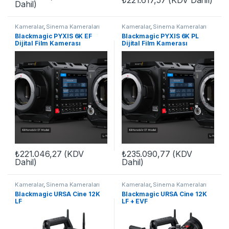
₺
221.617,57
(KDV Dahil)
Dahil)
Kameralar
,
Sinema Kameraları
Kameralar
,
Sinema Kameraları
Blackmagic PYXIS 6K EF
Blackmagic PYXIS 6K PL
Dijital Film Kamerası
Dijital Film Kamerası
₺
221.046,27
(KDV
₺
235.090,77
(KDV
Dahil)
Dahil)
Kameralar
,
Sinema Kameraları
Kameralar
,
Sinema Kameraları
Blackmagic URSA Cine 12K
Blackmagic URSA Cine 12K
LF
LF + EVF