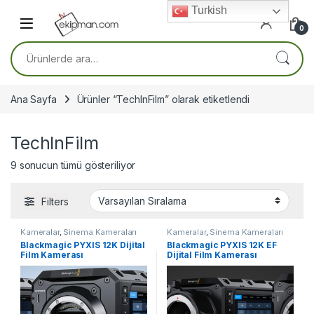
Skip to navigation
Skip to content
Turkish
0
Ara:
Ana Sayfa
Ürünler “TechInFilm” olarak etiketlendi
TechInFilm
9 sonucun tümü gösteriliyor
Filters
Kameralar
,
Sinema Kameraları
Kameralar
,
Sinema Kameraları
Blackmagic PYXIS 12K Dijital
Blackmagic PYXIS 12K EF
Film Kamerası
Dijital Film Kamerası