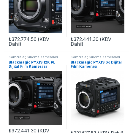
₺
372.774,56
(KDV
₺
372.441,30
(KDV
Dahil)
Dahil)
Kameralar
,
Sinema Kameraları
Kameralar
,
Sinema Kameraları
Blackmagic PYXIS 12K PL
Blackmagic PYXIS 6K Dijital
Dijital Film Kamerası
Film Kamerası
₺
372.441,30
(KDV