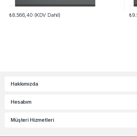
₺
8.566,40
(KDV Dahil)
₺
9
Hakkımızda
Hesabım
Müşteri Hizmetleri