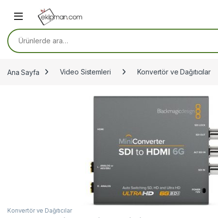
Skip to navigation
Skip to content
Ara:
Ana Sayfa
Video Sistemleri
Konvertör ve Dağıtıcılar
Konvertör ve Dağıtıcılar