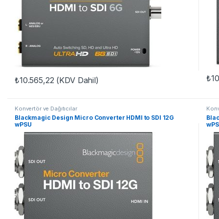
₺
10
₺
10.565,22
(KDV Dahil)
Konvertör ve Dağıtıcılar
Konv
Blackmagic Design Micro Converter HDMI to SDI 12G
Bla
wPSU
wPS