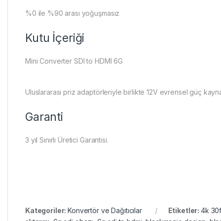
%0 ile %90 arası yoğuşmasız
Kutu İçeriği
Mini Converter SDI to HDMI 6G
Uluslararası priz adaptörleriyle birlikte 12V evrensel güç kaynağ
Garanti
3 yıl Sınırlı Üretici Garantisi.
Kategoriler:
Konvertör ve Dağıtıcılar
Etiketler:
4k 30