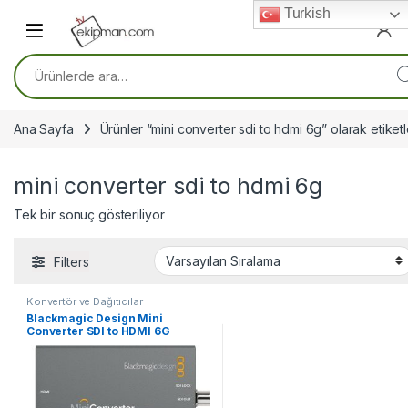
Skip to navigation
Skip to content
Turkish
Ara:
Ana Sayfa
Ürünler “mini converter sdi to hdmi 6g” olarak etiket
mini converter sdi to hdmi 6g
Tek bir sonuç gösteriliyor
Filters
Konvertör ve Dağıtıcılar
Blackmagic Design Mini
Converter SDI to HDMI 6G