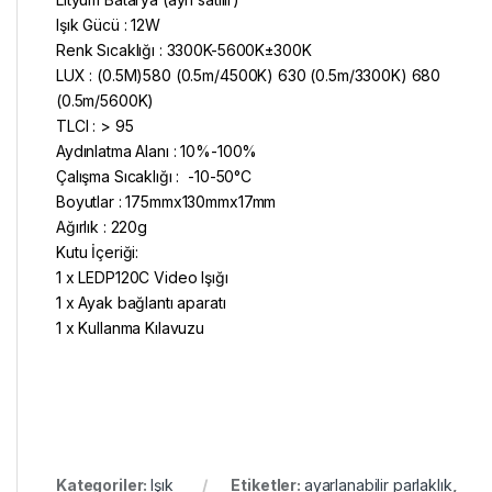
Işık Gücü : 12W
Renk Sıcaklığı : 3300K-5600K±300K
LUX : (0.5M)580 (0.5m/4500K) 630 (0.5m/3300K) 680
(0.5m/5600K)
TLCI : > 95
Aydınlatma Alanı : 10%-100%
Çalışma Sıcaklığı : -10-50°C
Boyutlar : 175mmx130mmx17mm
Ağırlık : 220g
Kutu İçeriği:
1 x LEDP120C Video Işığı
1 x Ayak bağlantı aparatı
1 x Kullanma Kılavuzu
Kategoriler:
Işık
Etiketler:
ayarlanabilir parlaklık
,