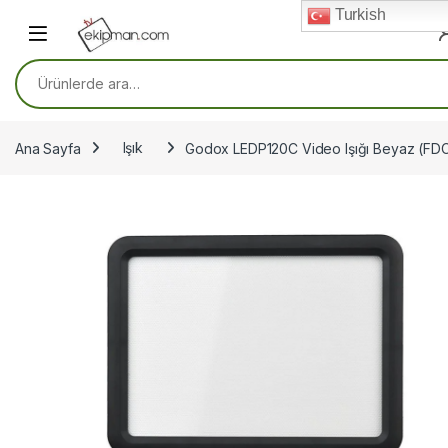
Skip to navigation
Skip to content
Turkish
Ara:
Ana Sayfa
Işık
Godox LEDP120C Video Işığı Beyaz (FD