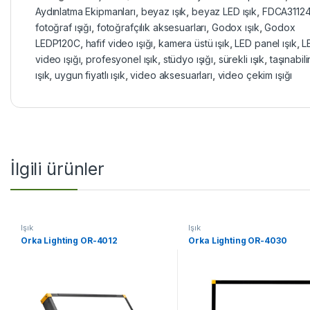
Aydınlatma Ekipmanları
,
beyaz ışık
,
beyaz LED ışık
,
FDCA3112
fotoğraf ışığı
,
fotoğrafçılık aksesuarları
,
Godox ışık
,
Godox
LEDP120C
,
hafif video ışığı
,
kamera üstü ışık
,
LED panel ışık
,
L
video ışığı
,
profesyonel ışık
,
stüdyo ışığı
,
sürekli ışık
,
taşınabili
ışık
,
uygun fiyatlı ışık
,
video aksesuarları
,
video çekim ışığı
İlgili ürünler
Işık
Işık
Orka Lighting OR-4012
Orka Lighting OR-4030