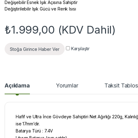
Değişebilir Esnek Işık Açısına Sahiptir
Değiştirilebilir Işık Gücü ve Renk Isısı
₺
1.999,00
(KDV Dahil)
Karşılaştır
Stoğa Girince Haber Ver
Açıklama
Yorumlar
Taksit Tablo
Hafif ve Ultra İnce Gövdeye Sahiptiri Net Ağırlığı 220g, Kalınlığ
ise 17mm’dir.
Batarya Türü : 7.4V
Lityum Batarya (ayrı satılır)