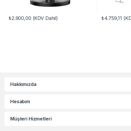
₺
2.900,00
(KDV Dahil)
₺
4.759,11
(KD
Hakkımızda
Hesabım
Müşteri Hizmetleri