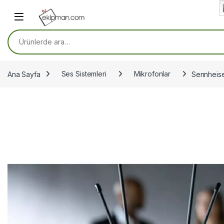
Skip to navigation
Skip to content
Ara:
Ana Sayfa
Ses Sistemleri
Mikrofonlar
Sennheise