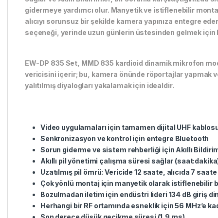
gidermeye yardımcı olur. Manyetik ve istiflenebilir monta
alıcıyı sorunsuz bir şekilde kamera yapınıza entegre ede
seçeneği, yerinde uzun günlerin üstesinden gelmek için h
EW-DP 835 Set, MMD 835 kardioid dinamik mikrofon mo
vericisini içerir; bu, kamera önünde röportajlar yapmak 
yalıtılmış diyalogları yakalamak için idealdir.
Video uygulamaları için tamamen dijital UHF kablos
Senkronizasyon ve kontrol için entegre Bluetooth
Sorun giderme ve sistem rehberliği için Akıllı Bildiri
Akıllı pil yönetimi çalışma süresi sağlar (saat:dakika
Uzatılmış pil ömrü: Vericide 12 saate, alıcıda 7 saat
Çok yönlü montaj için manyetik olarak istiflenebilir 
Bozulmadan iletim için endüstri lideri 134 dB giriş di
Herhangi bir RF ortamında esneklik için 56 MHz’e kad
Son derece düşük gecikme süresi (1,9 ms)