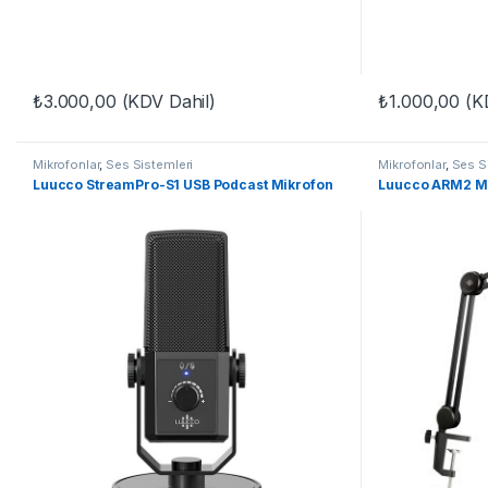
₺
3.000,00
(KDV Dahil)
₺
1.000,00
(KD
Mikrofonlar
,
Ses Sistemleri
Mikrofonlar
,
Ses S
Luucco StreamPro-S1 USB Podcast Mikrofon
Luucco ARM2 Mi