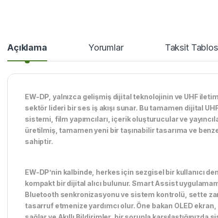
Açıklama
Yorumlar
Taksit Tablo
EW-DP, yalnızca gelişmiş dijital teknolojinin ve UHF ileti
sektör lideri bir ses iş akışı sunar. Bu tamamen dijital U
sistemi, film yapımcıları, içerik oluşturucular ve yayıncıla
üretilmiş, tamamen yeni bir taşınabilir tasarıma ve benze
sahiptir.
EW-DP’nin kalbinde, herkes için sezgisel bir kullanıcı d
kompakt bir dijital alıcı bulunur. Smart Assist uygulamam
Bluetooth senkronizasyonu ve sistem kontrolü, sette z
tasarruf etmenize yardımcı olur. Öne bakan OLED ekran
sağlar ve Akıllı Bildirimler, bir sorunla karşılaştığınızda