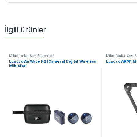
İlgili ürünler
Mikrofonlar
,
Ses Sistemleri
Mikrofonlar
,
Ses S
Luucco AirWave K2 (Camera) Digital Wireless
Luucco ARM1 Mi
Mikrofon