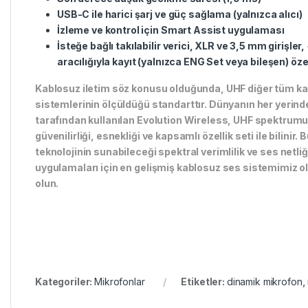
USB-C ile harici şarj ve güç sağlama (yalnızca alıcı)
İzleme ve kontrol için Smart Assist uygulaması
İsteğe bağlı takılabilir verici, XLR ve 3,5 mm girişl
aracılığıyla kayıt (yalnızca ENG Set veya bileşen) özel
Kablosuz iletim söz konusu olduğunda, UHF diğer tüm k
sistemlerinin ölçüldüğü standarttır. Dünyanın her yerind
tarafından kullanılan Evolution Wireless, UHF spektrumu
güvenilirliği, esnekliği ve kapsamlı özellik seti ile bilinir. 
teknolojinin sunabileceği spektral verimlilik ve ses netliği 
uygulamaları için en gelişmiş kablosuz ses sistemimiz 
olun.
Kategoriler:
Mikrofonlar
Etiketler:
dinamik mikrofon
,