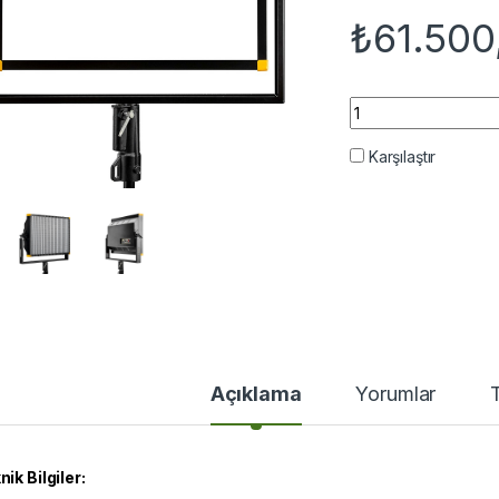
₺
61.500
Orka Lighting OR-4
Karşılaştır
Açıklama
Yorumlar
nik Bilgiler: