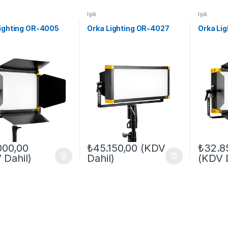
Işık
Işık
Lighting OR-4005
Orka Lighting OR-4027
Orka Li
000,00
₺
45.150,00
(KDV
₺
32.8
 Dahil)
Dahil)
(KDV D