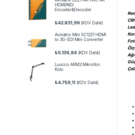
HDMI/NDI
Encoder&Decoder
Renk
CRI
₺
42.831,99
(KDV Dahil)
Led
Kon
Avmatrix Mini SC1221 HDMI
to 3G-SDI Mini Converter
Fot
Ölç
₺
5.139,84
(KDV Dahil)
Ağır
Güç
Luucco ARM2 Mikrofon
Çal
Kolu
₺
4.759,11
(KDV Dahil)