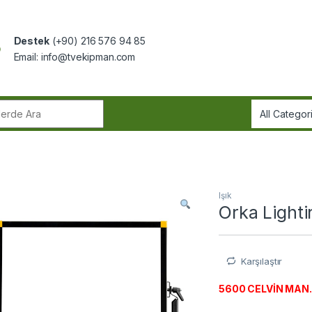
Destek
(+90) 216 576 94 85
Email:
info@tvekipman.com
r:
Işık
Orka Light
Karşılaştır
5600 CELVİN MAN. D