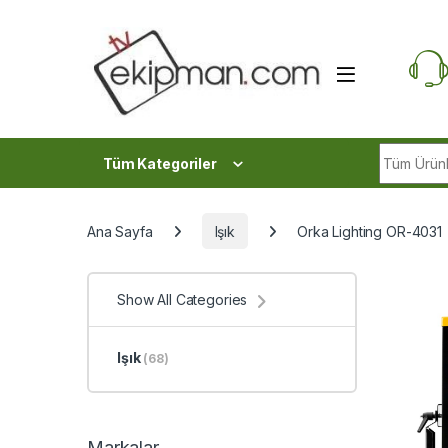
Skip to navigation
Skip to content
Search fo
Tüm Kategoriler
Ana Sayfa
Işık
Orka Lighting OR-4031
Show All Categories
Işık
(68)
Markalar