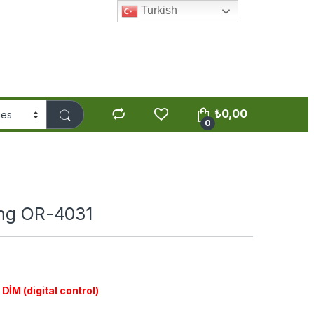
Turkish
₺
0,00
0
ing OR-4031
İM (digital control)