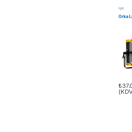
Işık
Orka 
₺
37.
(KDV