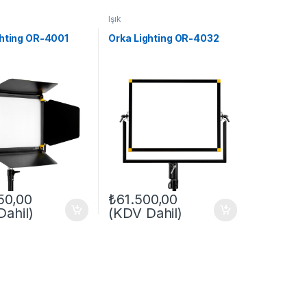
Işık
ghting OR-4001
Orka Lighting OR-4032
50,00
₺
61.500,00
ahil)
(KDV Dahil)