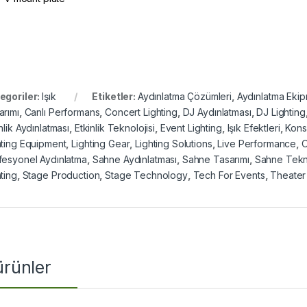
egoriler:
Işık
Etiketler:
Aydınlatma Çözümleri
,
Aydınlatma Ekip
arımı
,
Canlı Performans
,
Concert Lighting
,
DJ Aydınlatması
,
DJ Lighting
nlik Aydınlatması
,
Etkinlik Teknolojisi
,
Event Lighting
,
Işık Efektleri
,
Kons
hting Equipment
,
Lighting Gear
,
Lighting Solutions
,
Live Performance
,
O
fesyonel Aydınlatma
,
Sahne Aydınlatması
,
Sahne Tasarımı
,
Sahne Tekno
ting
,
Stage Production
,
Stage Technology
,
Tech For Events
,
Theater 
 ürünler