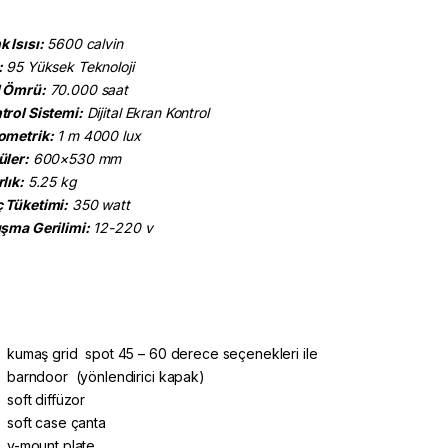
 Isısı:
5600 calvin
:
95 Yüksek Teknoloji
 Ömrü:
70.000 saat
trol Sistemi:
Dijital Ekran Kontrol
ometrik:
1 m 4000 lux
üler:
600×530 mm
lık:
5.25 kg
 Tüketimi:
350 watt
ışma Gerilimi:
12-220 v
kumaş grid spot 45 – 60 derece seçenekleri ile
barndoor (yönlendirici kapak)
soft diffüzor
soft case çanta
v-mount plate