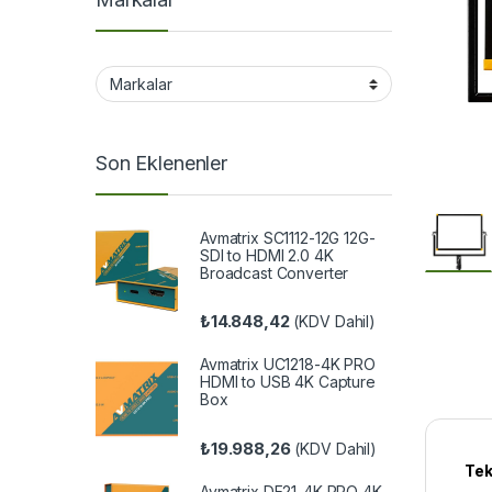
Son Eklenenler
Avmatrix SC1112-12G 12G-
SDI to HDMI 2.0 4K
Broadcast Converter
₺
14.848,42
(KDV Dahil)
Avmatrix UC1218-4K PRO
HDMI to USB 4K Capture
Box
₺
19.988,26
(KDV Dahil)
Tek
Avmatrix DE21-4K PRO 4K