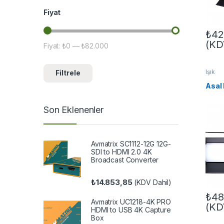
Fiyat
₺
42
(KD
Fiyat:
₺0
—
₺82.000
En düşük fiyat
En yüksek fiyat
Işık
Filtrele
Asal
Son Eklenenler
Avmatrix SC1112-12G 12G-
SDI to HDMI 2.0 4K
Broadcast Converter
₺
14.853,85
(KDV Dahil)
₺
48
Avmatrix UC1218-4K PRO
(KD
HDMI to USB 4K Capture
Box