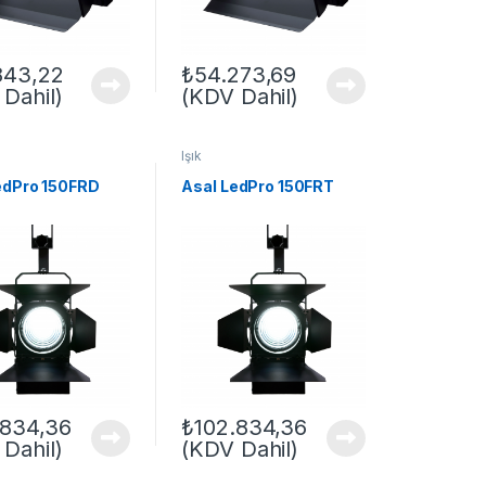
843,22
₺
54.273,69
Dahil)
(KDV Dahil)
Işık
edPro 150FRD
Asal LedPro 150FRT
.834,36
₺
102.834,36
Dahil)
(KDV Dahil)