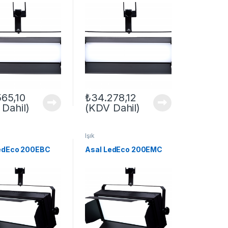
565,10
₺
34.278,12
Dahil)
(KDV Dahil)
Işık
edEco 200EBC
Asal LedEco 200EMC