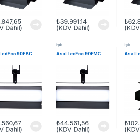
.847,65
₺
39.991,14
₺
62.
V Dahil)
(KDV Dahil)
(KDV 
Işık
Işık
 LedEco 90EBC
Asal LedEco 90EMC
Asal L
.560,67
₺
44.561,56
₺
102
V Dahil)
(KDV Dahil)
(KDV 