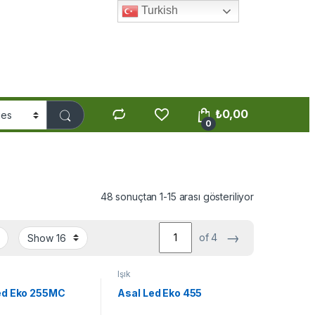
Turkish
₺
0,00
0
48 sonuçtan 1-15 arası gösteriliyor
→
of 4
Işık
ed Eko 255MC
Asal Led Eko 455