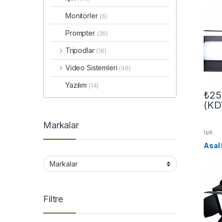
Monitörler
(6)
Prompter
(26)
Tripodlar
(16)
Video Sistemleri
(46)
Yazılım
(14)
₺
25
(KD
Markalar
Işık
Asal
Filtre