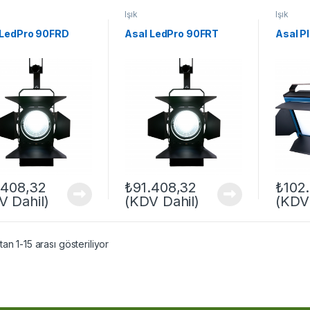
Işık
Işık
 LedPro 90FRD
Asal LedPro 90FRT
Asal P
.408,32
₺
91.408,32
₺
102
V Dahil)
(KDV Dahil)
(KDV 
an 1-15 arası gösteriliyor