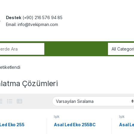
Destek
(+90) 216 576 94 85
Email:
info@tvekipman.com
r:
etiketlendi
nlatma Çözümleri
Işık
Işık
 Led Eko 255
Asal Led Eko 255BC
Asal L