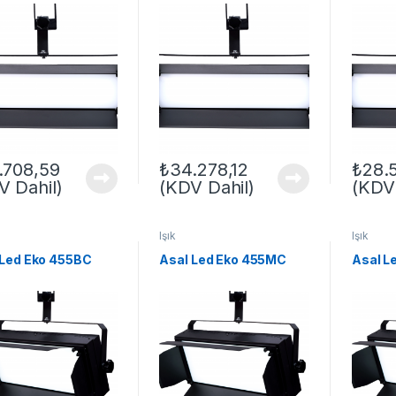
.708,59
₺
34.278,12
₺
28.
V Dahil)
(KDV Dahil)
(KDV 
Işık
Işık
 Led Eko 455BC
Asal Led Eko 455MC
Asal L