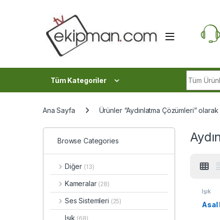
Skip to navigation
Skip to content
Search fo
Tüm Kategoriler
Ana Sayfa
Ürünler “Aydınlatma Çözümleri” olarak 
Aydı
Browse Categories
Diğer
(13)
Kameralar
(28)
Işık
Ses Sistemleri
(25)
Asal
Işık
(68)