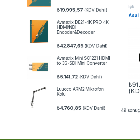
Işık
₺
19.995,57
(KDV Dahil)
Asal
Avmatrix DE21-4K PRO 4K
HDMI/NDI
Encoder&Decoder
₺
42.847,65
(KDV Dahil)
Avmatrix Mini SC1221 HDMI
to 3G-SDI Mini Converter
₺
5.141,72
(KDV Dahil)
₺
91
Luucco ARM2 Mikrofon
(KD
Kolu
₺
4.760,85
(KDV Dahil)
48 sonuçt