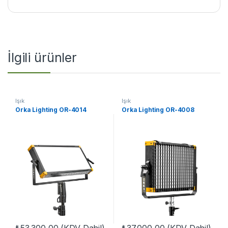
İlgili ürünler
Işık
Işık
Orka Lighting OR-4014
Orka Lighting OR-4008
₺
53.300,00
(KDV Dahil)
₺
37.000,00
(KDV Dahil)