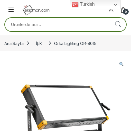
Skip to navigation
Skip to content
Turkish
0
Ara:
Ana Sayfa
Işık
Orka Lighting OR-4015