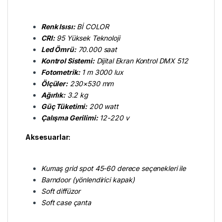
Renk Isısı:
Bİ COLOR
CRI:
95 Yüksek Teknoloji
Led Ömrü:
70.000 saat
Kontrol Sistemi:
Dijital Ekran Kontrol DMX 512
Fotometrik:
1 m 3000 lux
Ölçüler:
230×530 mm
Ağırlık:
3.2 kg
Güç Tüketimi:
200 watt
Çalışma Gerilimi:
12-220 v
Aksesuarlar:
Kumaş grid spot 45-60 derece seçenekleri ile
Barndoor (yönlendirici kapak)
Soft diffüzor
Soft case çanta