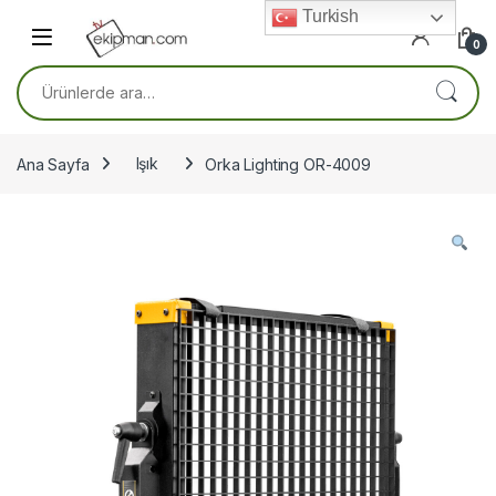
Skip to navigation
Skip to content
Turkish
0
Ara:
Ana Sayfa
Işık
Orka Lighting OR-4009