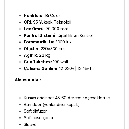
Renk Isısı:
Bi Color
CRI:
95 Yüksek Teknoloji
Led Ömrü:
70.000 saat
Kontrol Sistemi:
Dijital Ekran Kontrol
Fotometrik:
1 m 3000 lux
Ölçüler:
230×330 mm
Ağırlık:
2.2 kg
Güç Tüketimi:
100 watt
Çalışma Gerilimi:
12-220v | 12-15v Pil
Aksesuarlar:
Kumaş grid spot 45-60 derece seçenekleri ile
Barndoor (yönlendirici kapak)
Soft diffüzor
Soft case çanta
3lü set