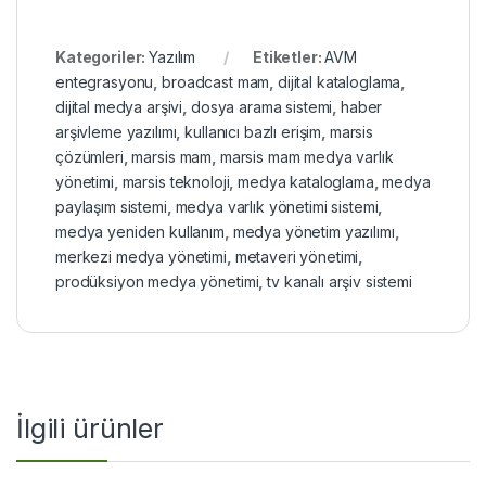
Kategoriler:
Yazılım
Etiketler:
AVM
entegrasyonu
,
broadcast mam
,
dijital kataloglama
,
dijital medya arşivi
,
dosya arama sistemi
,
haber
arşivleme yazılımı
,
kullanıcı bazlı erişim
,
marsis
çözümleri
,
marsis mam
,
marsis mam medya varlık
yönetimi
,
marsis teknoloji
,
medya kataloglama
,
medya
paylaşım sistemi
,
medya varlık yönetimi sistemi
,
medya yeniden kullanım
,
medya yönetim yazılımı
,
merkezi medya yönetimi
,
metaveri yönetimi
,
prodüksiyon medya yönetimi
,
tv kanalı arşiv sistemi
İlgili ürünler