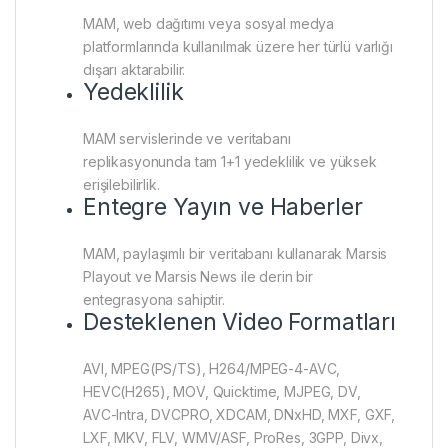
MAM, web dağıtımı veya sosyal medya
platformlarında kullanılmak üzere her türlü varlığı
dışarı aktarabilir.
Yedeklilik
MAM servislerinde ve veritabanı
replikasyonunda tam 1+1 yedeklilik ve yüksek
erişilebilirlik.
Entegre Yayın ve Haberler
MAM, paylaşımlı bir veritabanı kullanarak Marsis
Playout ve Marsis News ile derin bir
entegrasyona sahiptir.
Desteklenen Video Formatları
AVI, MPEG(PS/TS), H264/MPEG-4-AVC,
HEVC(H265), MOV, Quicktime, MJPEG, DV,
AVC-Intra, DVCPRO, XDCAM, DNxHD, MXF, GXF,
LXF, MKV, FLV, WMV/ASF, ProRes, 3GPP, Divx,