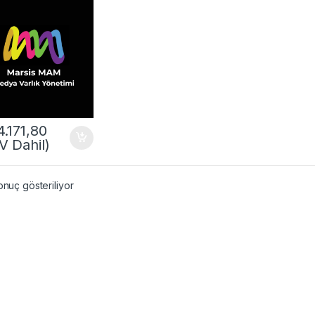
4.171,80
V Dahil)
onuç gösteriliyor