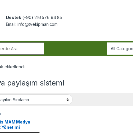
Destek
(+90) 216 576 94 85
Email:
info@tvekipman.com
r:
k etiketlendi
a paylaşım sistemi
m
is MAM Medya
k Yönetimi