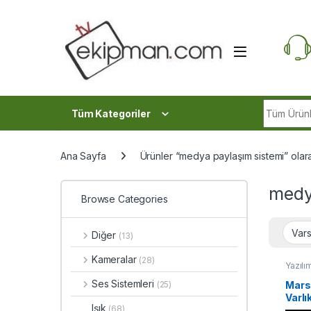
Skip to navigation
Skip to content
Search fo
Tüm Kategoriler
Ana Sayfa
Ürünler “medya paylaşım sistemi” olara
medy
Browse Categories
Diğer
(13)
Kameralar
(28)
Yazılı
Ses Sistemleri
Mars
(25)
Varlı
Işık
(68)