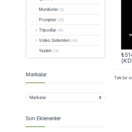
Monitörler
(6)
Prompter
(26)
Tripodlar
(16)
Video Sistemleri
(46)
Yazılım
(14)
₺
51
(KD
Markalar
Tek bir s
Son Eklenenler