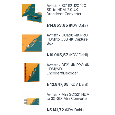
Avmatrix SC1112-12G 12G-
SDI to HDMI 2.0 4K
Broadcast Converter
₺
14.853,85
(KDV Dahil)
Avmatrix UC1218-4K PRO
HDMI to USB 4K Capture
Box
₺
19.995,57
(KDV Dahil)
Avmatrix DE21-4K PRO 4K
HDMI/NDI
Encoder&Decoder
₺
42.847,65
(KDV Dahil)
Avmatrix Mini SC1221 HDMI
to 3G-SDI Mini Converter
₺
5.141,72
(KDV Dahil)