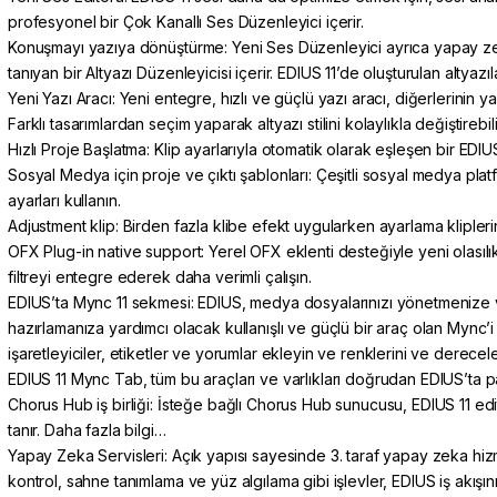
profesyonel bir Çok Kanallı Ses Düzenleyici içerir.
Konuşmayı yazıya dönüştürme:
Yeni Ses Düzenleyici ayrıca yapay z
tanıyan bir Altyazı Düzenleyicisi içerir. EDIUS 11’de oluşturulan altyazıla
Yeni Yazı Aracı:
Yeni entegre, hızlı ve güçlü yazı aracı, diğerlerinin 
Farklı tasarımlardan seçim yaparak altyazı stilini kolaylıkla değiştirebili
Hızlı Proje Başlatma:
Klip ayarlarıyla otomatik olarak eşleşen bir EDIUS
Sosyal Medya için proje ve çıktı şablonları:
Çeşitli sosyal medya platf
ayarları kullanın.
Adjustment klip:
Birden fazla klibe efekt uygularken ayarlama klipler
OFX Plug-in native support:
Yerel OFX eklenti desteğiyle yeni olasılık
filtreyi entegre ederek daha verimli çalışın.
EDIUS’ta Mync 11 sekmesi:
EDIUS, medya dosyalarınızı yönetmenize ve
hazırlamanıza yardımcı olacak kullanışlı ve güçlü bir araç olan Mync’i iç
işaretleyiciler, etiketler ve yorumlar ekleyin ve renklerini ve derecele
EDIUS 11 Mync Tab, tüm bu araçları ve varlıkları doğrudan EDIUS’ta pa
Chorus Hub iş birliği:
İsteğe bağlı Chorus Hub sunucusu, EDIUS 11 editö
tanır.
Daha fazla bilgi…
Yapay Zeka Servisleri:
Açık yapısı sayesinde 3. taraf yapay zeka hizme
kontrol, sahne tanımlama ve yüz algılama gibi işlevler, EDIUS iş akışını