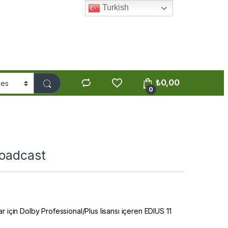
Turkish
₺
0,00
0
roadcast
r için Dolby Professional/Plus lisansı içeren EDIUS 11