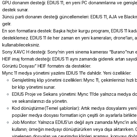
GPU donanım desteği:
EDIUS 11, en yeni PC donanımlarına ve geniş
destek sunar.
3üncü parti donanım desteği güncellemeleri: EDIUS 11, AJA ve Blackma
gelir.
En son formatlara destek:
Başka hiçbir kurgu programı, EDIUS 11 kadar
desteklemez. EDIUS 11 ile her zaman en yeni kameraları, drone’ları, akı
kullanabileceksiniz.
Sony XAVC H desteği: Sony’nin yeni sinema kamerası “Burano”nun en
HEIF imaj formatı desteği: EDIUS 11 aynı zamanda giderek artan sayıda 
Görüntü Dosyası” HEIF formatını da destekler.
Mync 11
medya yönetimi yazılımı EDIUS 11’e dahildir. Yeni özellikler:
Genişletilmiş klip yönetimi özellikleri: Mync 11, çekimlerinizi hız
bir klip yönetimi sunar.
EDIUS Proje ve Sekans yönetimi: Mync 11’de yalnızca medya dosy
ve sekanslarınızı da yönetin.
Kod dönüştürme(Temel şablonlar): Artık medya dosyalarını yeni 
popüler medya dosyası formatları için çeşitli ön ayarlarla birlikte 
Job Monitor: Yalnızca EDIUS’un değil aynı zamanda Mync’in arka 
kullanın; örneğin medyayı dönüştürürken veya dışa aktarırken.
yinelenen dosyaları ve çevrimdışı klipleri aramayı, kopyayı doğr