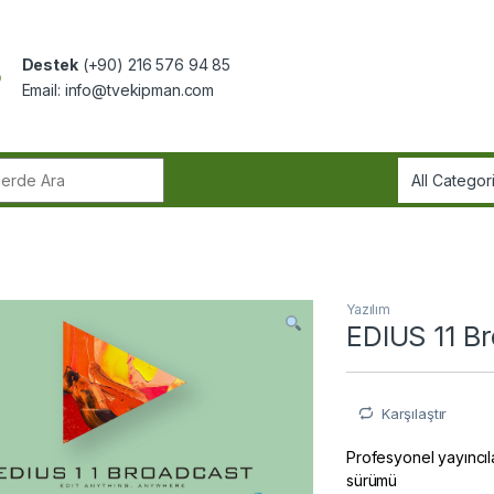
Destek
(+90) 216 576 94 85
Email:
info@tvekipman.com
r:
Yazılım
EDIUS 11 B
Karşılaştır
Profesyonel yayıncıla
sürümü