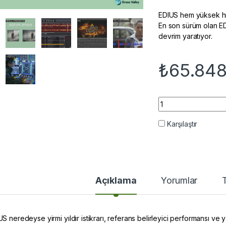
EDIUS hem yüksek hız
En son sürüm olan EDI
devrim yaratıyor.
₺
65.848
EDIUS 11 Broadcast
Karşılaştır
Açıklama
Yorumlar
S neredeyse yirmi yıldır istikrarı, referans belirleyici performansı ve y