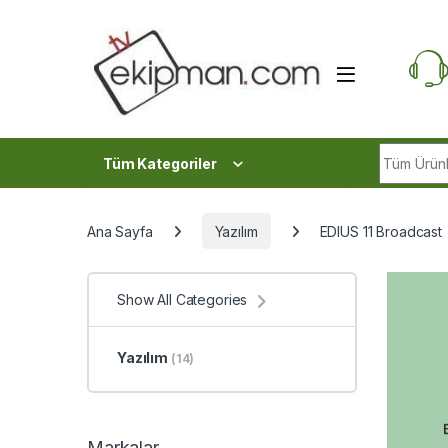
Skip to navigation
Skip to content
Search fo
Tüm Kategoriler
Ana Sayfa
Yazılım
EDIUS 11 Broadcast
Show All Categories
Yazılım
(14)
Markalar