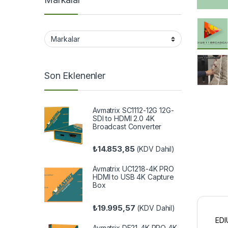
Son Eklenenler
Avmatrix SC1112-12G 12G-
SDI to HDMI 2.0 4K
Broadcast Converter
₺
14.853,85
(KDV Dahil)
Avmatrix UC1218-4K PRO
HDMI to USB 4K Capture
Box
₺
19.995,57
(KDV Dahil)
EDIU
Avmatrix DE21-4K PRO 4K