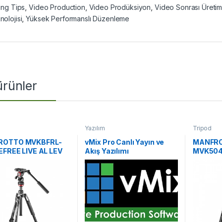
ting Tips
,
Video Production
,
Video Prodüksiyon
,
Video Sonrası Üreti
nolojisi
,
Yüksek Performanslı Düzenleme
 ürünler
Yazılım
Tripod
ROTTO MVKBFRL-
vMix Pro Canlı Yayın ve
MANFR
EFREE LIVE AL LEV
Akış Yazılımı
MVK50
 KIT 2W
NITROT
TWİN G