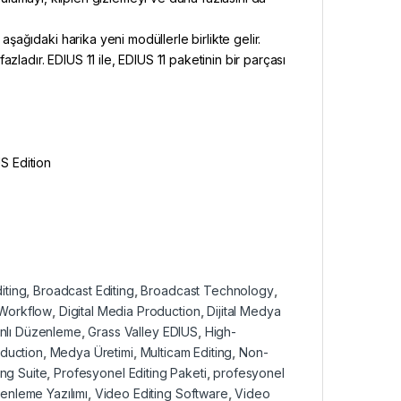
aşağıdaki harika yeni modüllerle birlikte gelir.
ladır. EDIUS 11 ile, EDIUS 11 paketinin bir parçası
US Edition
iting
,
Broadcast Editing
,
Broadcast Technology
,
 Workflow
,
Digital Media Production
,
Dijital Medya
nlı Düzenleme
,
Grass Valley EDIUS
,
High-
duction
,
Medya Üretimi
,
Multicam Editing
,
Non-
ing Suite
,
Profesyonel Editing Paketi
,
profesyonel
enleme Yazılımı
,
Video Editing Software
,
Video