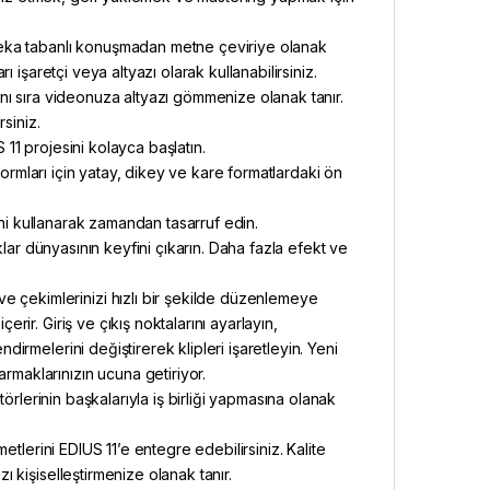
eka tabanlı konuşmadan metne çeviriye olanak
rı işaretçi veya altyazı olarak kullanabilirsiniz.
yanı sıra videonuza altyazı gömmenize olanak tanır.
rsiniz.
 11 projesini kolayca başlatın.
ormları için yatay, dikey ve kare formatlardaki ön
ini kullanarak zamandan tasarruf edin.
lar dünyasının keyfini çıkarın. Daha fazla efekt ve
 çekimlerinizi hızlı bir şekilde düzenlemeye
erir. Giriş ve çıkış noktalarını ayarlayın,
ndirmelerini değiştirerek klipleri işaretleyin. Yeni
rmaklarınızın ucuna getiriyor.
rlerinin başkalarıyla iş birliği yapmasına olanak
tlerini EDIUS 11’e entegre edebilirsiniz. Kalite
zı kişiselleştirmenize olanak tanır.