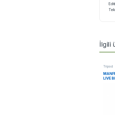
Edi
Tek
İlgili
Tripod
MANF
LIVE B
BLACK