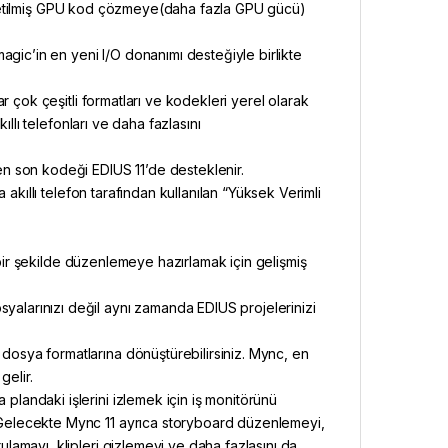
letilmiş GPU kod çözmeye(daha fazla GPU gücü)
gic’in en yeni I/O donanımı desteğiyle birlikte
 çok çeşitli formatları ve kodekleri yerel olarak
llı telefonları ve daha fazlasını
 son kodeği EDIUS 11’de desteklenir.
akıllı telefon tarafından kullanılan “Yüksek Verimli
lı bir şekilde düzenlemeye hazırlamak için gelişmiş
alarınızı değil aynı zamanda EDIUS projelerinizi
dosya formatlarına dönüştürebilirsiniz. Mync, en
gelir.
plandaki işlerini izlemek için iş monitörünü
 Gelecekte Mync 11 ayrıca storyboard düzenlemeyi,
ulamayı, klipleri gizlemeyi ve daha fazlasını da