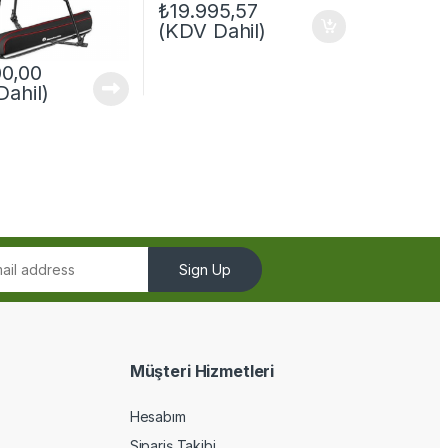
₺
19.995,57
(KDV Dahil)
00,00
ahil)
Sign Up
Müşteri Hizmetleri
Hesabım
Sipariş Takibi