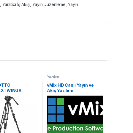
m
,
Yaratıcı İş Akışı
,
Yayın Düzenleme
,
Yayın
Yazılım
OTTO
vMix HD Canlı Yayın ve
4XTWINGA
Akış Yazılımı
ECH 504 & ALU