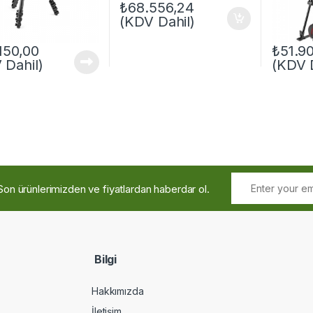
₺
68.556,24
(KDV Dahil)
.150,00
₺
51.9
 Dahil)
(KDV D
Son ürünlerimizden ve fiyatlardan haberdar ol.
Bilgi
Hakkımızda
İletişim