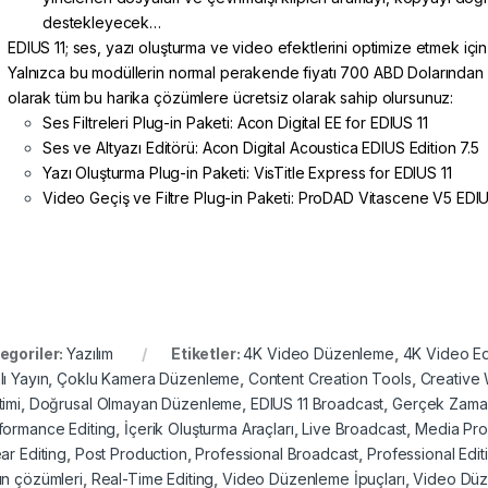
destekleyecek…
EDIUS 11; ses, yazı oluşturma ve video efektlerini optimize etmek için 
Yalnızca bu modüllerin normal perakende fiyatı 700 ABD Dolarından faz
olarak tüm bu harika çözümlere ücretsiz olarak sahip olursunuz:
Ses Filtreleri Plug-in Paketi: Acon Digital EE for EDIUS 11
Ses ve Altyazı Editörü: Acon Digital Acoustica EDIUS Edition 7.5
Yazı Oluşturma Plug-in Paketi: VisTitle Express for EDIUS 11
Video Geçiş ve Filtre Plug-in Paketi: ProDAD Vitascene V5 EDI
egoriler:
Yazılım
Etiketler:
4K Video Düzenleme
,
4K Video Ed
lı Yayın
,
Çoklu Kamera Düzenleme
,
Content Creation Tools
,
Creative
timi
,
Doğrusal Olmayan Düzenleme
,
EDIUS 11 Broadcast
,
Gerçek Zama
formance Editing
,
İçerik Oluşturma Araçları
,
Live Broadcast
,
Media Pro
ar Editing
,
Post Production
,
Professional Broadcast
,
Professional Edit
ın çözümleri
,
Real-Time Editing
,
Video Düzenleme İpuçları
,
Video Düz