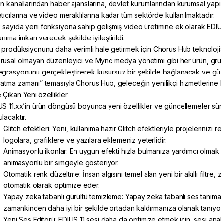
ın kanallarından haber ajanslarına, devlet kurumlarından kurumsal yapıl
tıcılarına ve video meraklılarına kadar tüm sektörde kullanılmaktadır.
 sayıda yeni fonksiyona sahip gelişmiş video üretimine ek olarak EDIUS
anıma imkan verecek şekilde iyileştirildi.
m prodüksiyonunu daha verimli hale getirmek için Chorus Hub teknolojisi
rusal olmayan düzenleyici ve Mync medya yönetimi gibi her ürün, gru
egrasyonunu gerçekleştirerek kusursuz bir şekilde bağlanacak ve güz
ratma zamanı” temasıyla Chorus Hub, geleceğin yenilikçi hizmetlerine
 Çıkan Yeni özellikler
US 11.xx’in ürün döngüsü boyunca yeni özellikler ve güncellemeler sür
lacaktır.
Glitch efektleri:
Yeni, kullanıma hazır Glitch efektleriyle projelerinizi 
logolara, grafiklere ve yazılara eklemeniz yeterlidir.
Animasyonlu ikonlar:
En uygun efekti hızla bulmanıza yardımcı olmak iç
animasyonlu bir simgeyle gösteriyor.
Otomatik renk düzeltme:
İnsan algısını temel alan yeni bir akıllı filtre
otomatik olarak optimize eder.
Yapay zeka tabanlı gürültü temizleme:
Yapay zeka tabanlı ses tanımayı
zamankinden daha iyi bir şekilde ortadan kaldırmanıza olanak tanıyor
Yeni Ses Editörü:
EDIUS 11 sesi daha da optimize etmek için, sesi an