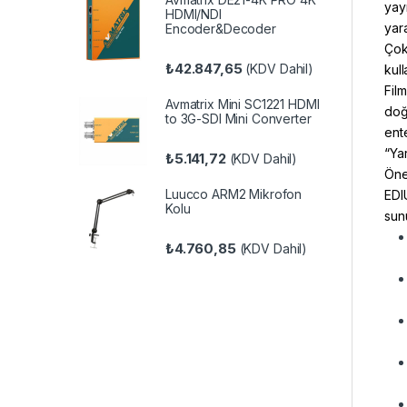
yay
HDMI/NDI
yara
Encoder&Decoder
Çok
₺
42.847,65
(KDV Dahil)
kull
Fil
Avmatrix Mini SC1221 HDMI
doğ
to 3G-SDI Mini Converter
ent
“Ya
₺
5.141,72
(KDV Dahil)
Öne
Luucco ARM2 Mikrofon
EDI
Kolu
sunu
₺
4.760,85
(KDV Dahil)