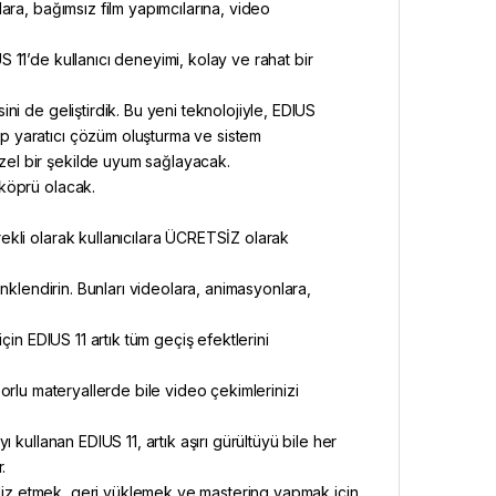
ara, bağımsız film yapımcılarına, video
 11’de kullanıcı deneyimi, kolay ve rahat bir
ni de geliştirdik. Bu yeni teknolojiyle, EDIUS
p yaratıcı çözüm oluşturma ve sistem
el bir şekilde uyum sağlayacak.
 köprü olacak.
ekli olarak kullanıcılara ÜCRETSİZ olarak
renklendirin. Bunları videolara, animasyonlara,
in EDIUS 11 artık tüm geçiş efektlerini
, zorlu materyallerde bile video çekimlerinizi
 kullanan EDIUS 11, artık aşırı gürültüyü bile her
.
aliz etmek, geri yüklemek ve mastering yapmak için