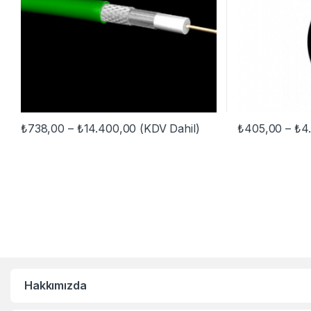
Fiyat aralığı: ₺738,00 - ₺14.400,0
₺
738,00
–
₺
14.400,00
(KDV Dahil)
₺
405,00
–
₺
4
Bu ürünün birden fazla varyasyonu var. Seçenekler ürün sayfasınd
Bu ürünün birden
Hakkımızda