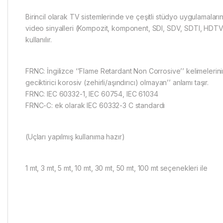
Birincil olarak TV sistemlerinde ve çeşitli stüdyo uygulamaların
video sinyalleri (Kompozit, komponent, SDI, SDV, SDTI, HDTV g
kullanılır.
FRNC: İngilizce ‘’Flame Retardant Non Corrosive’’ kelimelerinin i
geciktirici korosiv (zehirli/aşındırıcı) olmayan’’ anlamı taşır.
FRNC: IEC 60332-1, IEC 60754, IEC 61034
FRNC-C: ek olarak IEC 60332-3 C standardı
(Uçları yapılmış kullanıma hazır)
1 mt, 3 mt, 5 mt, 10 mt, 30 mt, 50 mt, 100 mt seçenekleri ile