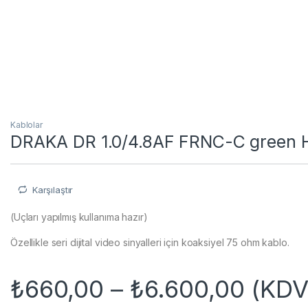
Kablolar
DRAKA DR 1.0/4.8AF FRNC-C green
Karşılaştır
(Uçları yapılmış kullanıma hazır)
Özellikle seri dijital video sinyalleri için koaksiyel 75 ohm kablo.
Fiyat
₺
660,00
–
₺
6.600,00
(KDV 