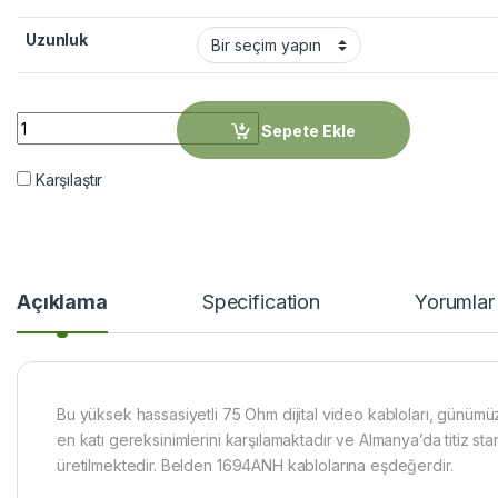
Uzunluk
DRAKA DR 1.0/4.8AF FRNC-C green HDTV 1000DW quantity
Sepete Ekle
Karşılaştır
Açıklama
Specification
Yorumlar
Bu yüksek hassasiyetli 75 Ohm dijital video kabloları, günümü
en katı gereksinimlerini karşılamaktadır ve Almanya’da titiz st
üretilmektedir. Belden 1694ANH kablolarına eşdeğerdir.