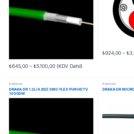
₺
924,00
–
₺
3
Bu ürünün birden
Fiyat aralığı: ₺645,00 - ₺5.100,00
₺
645,00
–
₺
5.100,00
(KDV Dahil)
Bu ürünün birden fazla varyasyonu var. Seçenekler ürün sayfasınd
Kablolar
Kablolar
DRAKA DR 1.2L/4.8DZ DMC FLEX PUR HDTV
DRAKA DR MICRO
1000DW