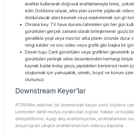
anahtar kullanarak doğrusal anahtarlamayla temiz, yüksek
edin. Doldurma sinyali, arka plan üzerine yığılacak videoy
doldurulacak alanı kesmek veya maskelemek için gri tonla
Chroma key: TV hava durumu tahminleri için her gün kull
görüntüleri gerçek zamanlı olarak birleştirmenin güçlü bi
genellikle yeşil veya mavi bir arka planın önünde durur
rengi kaldırır ve onu video veya grafik gibi başka bir görün
Desen tuşu: Canlı görüntüleri veya grafikleri geometrik şek
görüntüleri yerleşik silme desenlerinden herhangi biriyle b
kaynak kadar kolay geçiş yapılabilen benzersiz resim içi
oluşturmak için yumuşaklık, simetri, boyut ve konum üze
olursunuz.
Downstream Keyer’lar
ATEM Mini switcher, bir downstream keyer içerir, böylece canlı
üzerinden dahili medya oynatıcıdan logolar, hatalar ve başlıklar
ekleyebilirsiniz. Aşağı akış anahtarlayıcıları, anahtarlamanın s
ana program çıkışına anahtarlanan tüm videoyu kaplarlar.