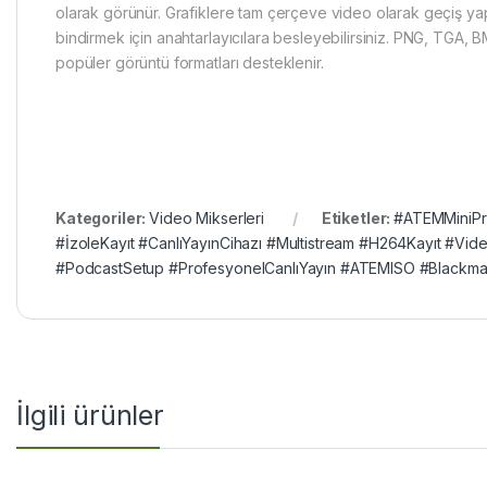
olarak görünür. Grafiklere tam çerçeve video olarak geçiş yap
bindirmek için anahtarlayıcılara besleyebilirsiniz. PNG, TGA, 
popüler görüntü formatları desteklenir.
Kategoriler:
Video Mikserleri
Etiketler:
#ATEMMiniPr
#İzoleKayıt #CanlıYayınCihazı #Multistream #H264Kayıt #Vi
#PodcastSetup #ProfesyonelCanlıYayın #ATEMISO #Blackmag
İlgili ürünler