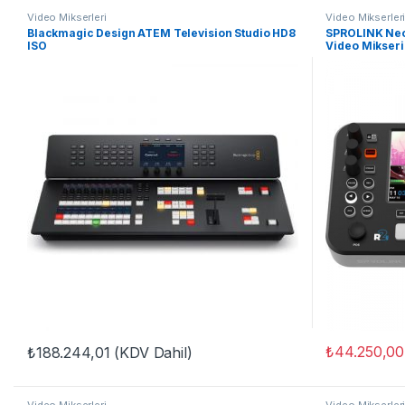
Video Mikserleri
Video Mikserler
Blackmagic Design ATEM Television Studio HD8
SPROLINK NeoL
ISO
Video Mikseri
₺
44.250,00
₺
188.244,01
(KDV Dahil)