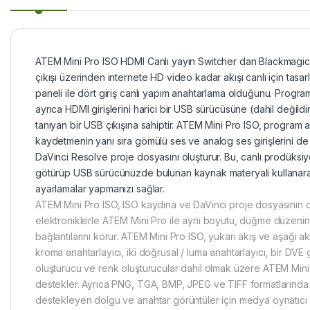
ATEM Mini Pro ISO HDMI Canlı yayın Switcher dan Blackmagic
çıkışı üzerinden internete HD video kadar akışı canlı için tasa
paneli ile dört giriş canlı yapım anahtarlama olduğunu. Progr
ayrıca HDMI girişlerini harici bir USB sürücüsüne (dahil değil
tanıyan bir USB çıkışına sahiptir. ATEM Mini Pro ISO, program akı
kaydetmenin yanı sıra gömülü ses ve analog ses girişlerini de
DaVinci Resolve proje dosyasını oluşturur. Bu, canlı prodüks
götürüp USB sürücünüzde bulunan kaynak materyali kullanara
ayarlamalar yapmanızı sağlar.
ATEM Mini Pro ISO, ISO kaydına ve DaVinci proje dosyasının o
elektroniklerle ATEM Mini Pro ile aynı boyutu, düğme düzenin
bağlantılarını korur. ATEM Mini Pro ISO, yukarı akış ve aşağı akış
kroma anahtarlayıcı, iki doğrusal / luma anahtarlayıcı, bir DVE 
oluşturucu ve renk oluşturucular dahil olmak üzere ATEM Mini P
destekler. Ayrıca PNG, TGA, BMP, JPEG ve TIFF formatlarında
destekleyen dolgu ve anahtar görüntüler için medya oynatıcı