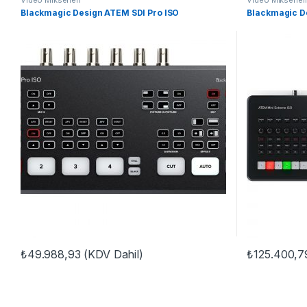
Video Mikserleri
Video Mikserler
Blackmagic Design ATEM SDI Pro ISO
Blackmagic D
₺
49.988,93
(KDV Dahil)
₺
125.400,7