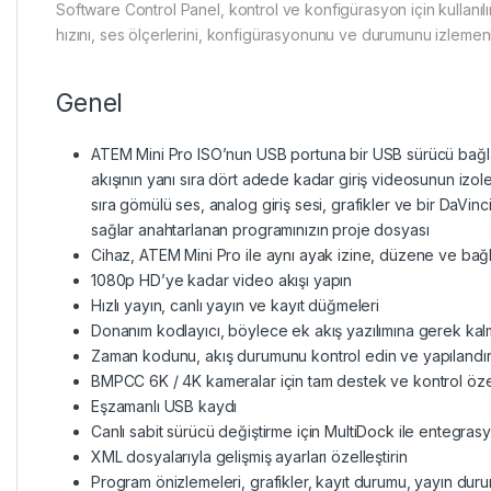
Software Control Panel, kontrol ve konfigürasyon için kullanılır
hızını, ses ölçerlerini, konfigürasyonunu ve durumunu izlemeni
Genel
ATEM Mini Pro ISO’nun USB portuna bir USB sürücü bağ
akışının yanı sıra dört adede kadar giriş videosunun izole
sıra gömülü ses, analog giriş sesi, grafikler ve bir DaVin
sağlar anahtarlanan programınızın proje dosyası
Cihaz, ATEM Mini Pro ile aynı ayak izine, düzene ve bağla
1080p HD’ye kadar video akışı yapın
Hızlı yayın, canlı yayın ve kayıt düğmeleri
Donanım kodlayıcı, böylece ek akış yazılımına gerek ka
Zaman kodunu, akış durumunu kontrol edin ve yapılandır
BMPCC 6K / 4K kameralar için tam destek ve kontrol özel
Eşzamanlı USB kaydı
Canlı sabit sürücü değiştirme için MultiDock ile entegras
XML dosyalarıyla gelişmiş ayarları özelleştirin
Program önizlemeleri, grafikler, kayıt durumu, yayın duru