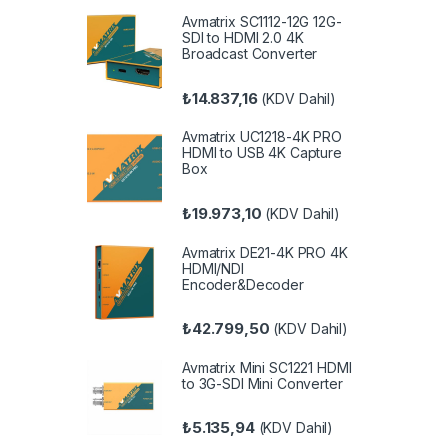
Avmatrix SC1112-12G 12G-
SDI to HDMI 2.0 4K
Broadcast Converter
₺
14.837,16
(KDV Dahil)
Avmatrix UC1218-4K PRO
HDMI to USB 4K Capture
Box
₺
19.973,10
(KDV Dahil)
Avmatrix DE21-4K PRO 4K
HDMI/NDI
Encoder&Decoder
₺
42.799,50
(KDV Dahil)
Avmatrix Mini SC1221 HDMI
to 3G-SDI Mini Converter
₺
5.135,94
(KDV Dahil)