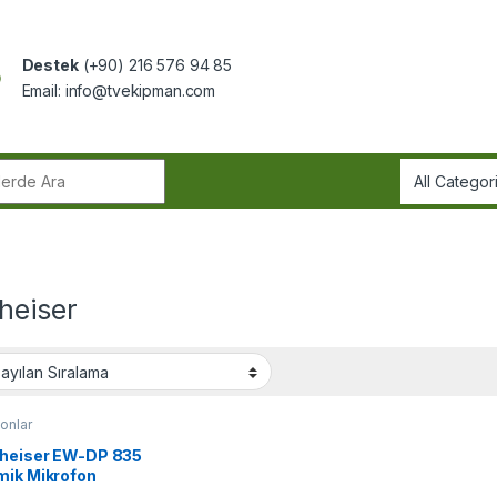
Destek
(+90) 216 576 94 85
Email:
info@tvekipman.com
r:
heiser
onlar
heiser EW-DP 835
mik Mikrofon