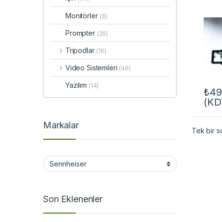
Monitörler
(6)
Prompter
(26)
Tripodlar
(16)
Video Sistemleri
(46)
Yazılım
(14)
₺
49
(KD
Markalar
Tek bir s
Son Eklenenler