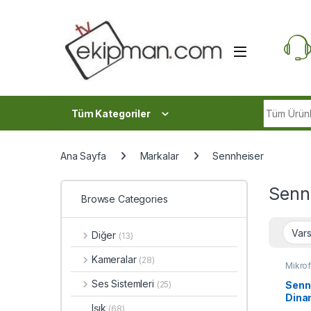
Skip to navigation
Skip to content
Search fo
Tüm Kategoriler
Ana Sayfa
Markalar
Sennheiser
Senn
Browse Categories
Diğer
(13)
Kameralar
(28)
Mikrof
Ses Sistemleri
Senn
(25)
Dina
Işık
(68)