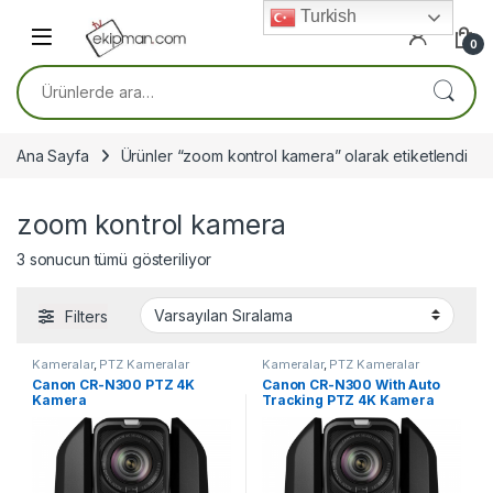
Skip to navigation
Skip to content
Turkish
0
Ara:
Ana Sayfa
Ürünler “zoom kontrol kamera” olarak etiketlendi
zoom kontrol kamera
3 sonucun tümü gösteriliyor
Filters
Kameralar
,
PTZ Kameralar
Kameralar
,
PTZ Kameralar
Canon CR-N300 PTZ 4K
Canon CR-N300 With Auto
Kamera
Tracking PTZ 4K Kamera