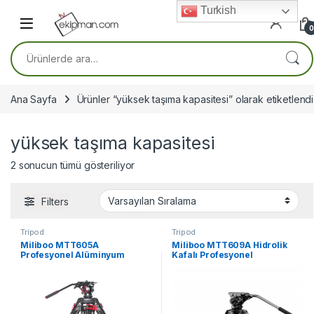
Skip to navigation
Skip to content
Turkish
0
Ara:
Ana Sayfa
Ürünler “yüksek taşıma kapasitesi” olarak etiketlendi
yüksek taşıma kapasitesi
2 sonucun tümü gösteriliyor
Filters
Tripod
Tripod
Miliboo MTT605A
Miliboo MTT609A Hidrolik
Profesyonel Alüminyum
Kafalı Profesyonel
Tripod
Alüminyum Tripod