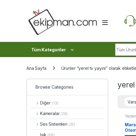
Skip to navigation
Skip to content
Search fo
Tüm Kategoriler
Ana Sayfa
Ürünler “yerel tv yayını” olarak etiketl
yerel
Browse Categories
Diğer
(13)
Kameralar
(28)
Yazılı
Ses Sistemleri
Mars
(25)
Otom
Işık
(68)