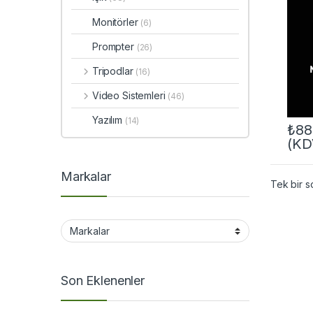
Monitörler
(6)
Prompter
(26)
Tripodlar
(16)
Video Sistemleri
(46)
Yazılım
(14)
₺
88
(KD
Markalar
Tek bir s
Son Eklenenler