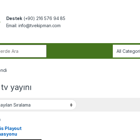
Destek
(+90) 216 576 94 85
Email:
info@tvekipman.com
r:
endi
 tv yayını
m
is Playout
asyonu