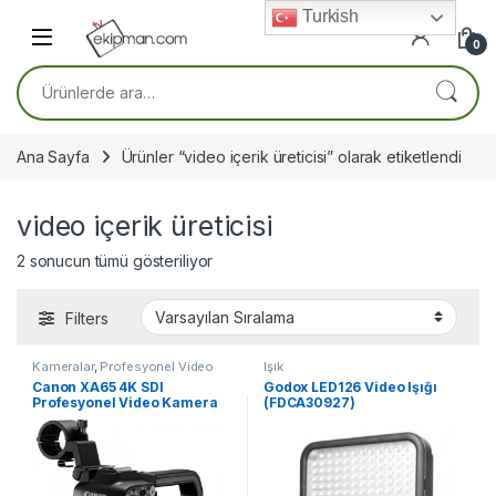
Skip to navigation
Skip to content
Turkish
0
Ara:
Ana Sayfa
Ürünler “video içerik üreticisi” olarak etiketlendi
video içerik üreticisi
2 sonucun tümü gösteriliyor
Filters
Kameralar
,
Profesyonel Video
Işık
Kameraları
Canon XA65 4K SDI
Godox LED126 Video Işığı
Profesyonel Video Kamera
(FDCA30927)