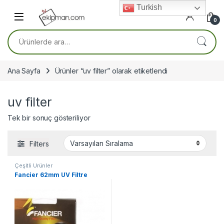
Skip to navigation
Skip to content
Turkish
0
Ara:
Ana Sayfa
Ürünler “uv filter” olarak etiketlendi
uv filter
Tek bir sonuç gösteriliyor
Filters
Çeşitli Ürünler
Fancier 62mm UV Filtre