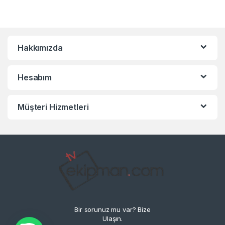
Hakkımızda
Hesabım
Müşteri Hizmetleri
Bir sorunuz mu var? Bize
Ulaşın.