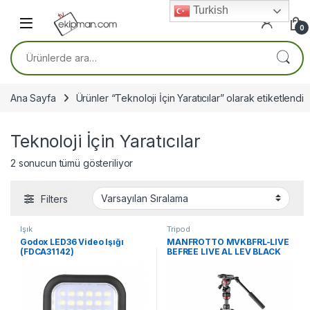
Skip to navigation
Skip to content
Turkish
0
Ara:
Ana Sayfa
Ürünler “Teknoloji İçin Yaratıcılar” olarak etiketlendi
Teknoloji İçin Yaratıcılar
2 sonucun tümü gösteriliyor
Filters
Işık
Tripod
Godox LED36 Video Işığı
MANFROTTO MVKBFRL-LIVE
(FDCA31142)
BEFREE LIVE AL LEV BLACK
KIT 2W