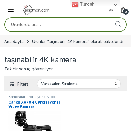
Skip to navigation
Skip to content
Turkish
0
Ara:
Ana Sayfa
Ürünler “taşınabilir 4K kamera” olarak etiketlendi
taşınabilir 4K kamera
Tek bir sonuç gösteriliyor
Filters
Kameralar
,
Profesyonel Video
Kameraları
Canon XA70 4K Profesyonel
Video Kamera