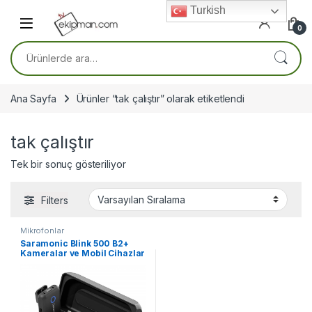
Skip to navigation
Skip to content
Turkish
0
Ara:
Ana Sayfa
Ürünler “tak çalıştır” olarak etiketlendi
tak çalıştır
Tek bir sonuç gösteriliyor
Filters
Mikrofonlar
Saramonic Blink 500 B2+
Kameralar ve Mobil Cihazlar
için 2 Kişilik Kablosuz Klipsli
Mikrofon Sistemi (2,4 GHz)