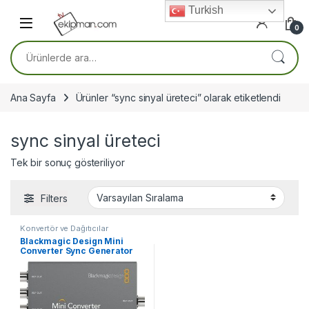
Skip to navigation
Skip to content
Turkish
0
Ara:
Ana Sayfa
Ürünler “sync sinyal üreteci” olarak etiketlendi
sync sinyal üreteci
Tek bir sonuç gösteriliyor
Filters
Konvertör ve Dağıtıcılar
Blackmagic Design Mini
Converter Sync Generator